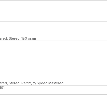
ered, Stereo, 180 gram
ered, Stereo, Remix, ½ Speed Mastered
691