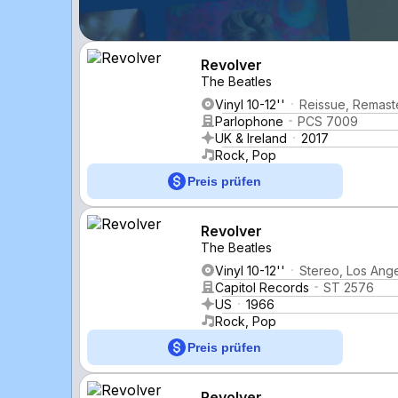
Revolver
The Beatles
Vinyl 10-12''
Reissue, Remast
Parlophone
PCS 7009
UK & Ireland
2017
Rock, Pop
Preis prüfen
Revolver
The Beatles
Vinyl 10-12''
Stereo, Los Ang
Capitol Records
ST 2576
US
1966
Rock, Pop
Preis prüfen
Revolver