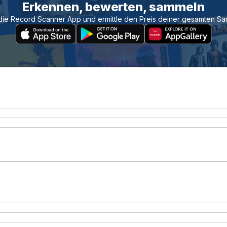
Erkennen, bewerten, sammeln
die Record Scanner App und ermittle den Preis deiner gesamten S