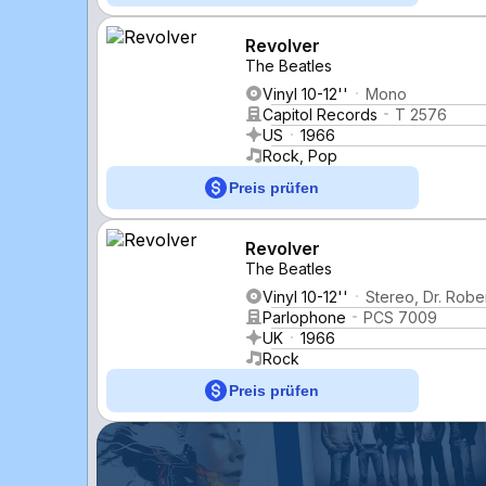
Revolver
The Beatles
Vinyl 10-12''
Mono
Capitol Records
T 2576
US
1966
Rock, Pop
Preis prüfen
Revolver
The Beatles
Vinyl 10-12''
Stereo, Dr. Rober
Parlophone
PCS 7009
UK
1966
Rock
Preis prüfen