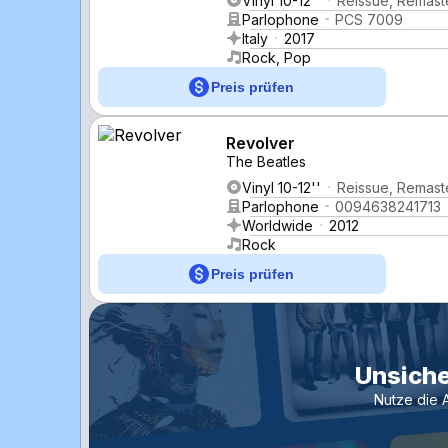
Vinyl 10-12''
Reissue, Remast
Parlophone
PCS 7009
Italy
2017
Rock, Pop
Preis prüfen
Revolver
The Beatles
Vinyl 10-12''
Reissue, Remast
Parlophone
0094638241713
Worldwide
2012
Rock
Preis prüfen
Unsiche
Nutze die 