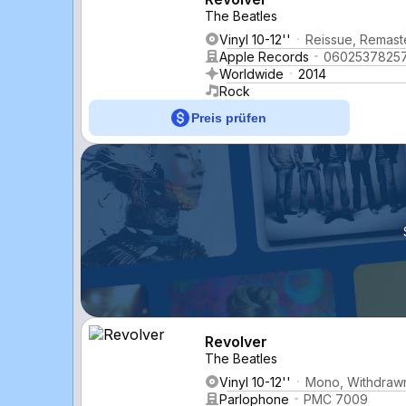
The Beatles
Vinyl 10-12''
Reissue, Remast
Apple Records
0602537825
Worldwide
2014
Rock
Preis prüfen
Revolver
The Beatles
Vinyl 10-12''
Mono, Withdraw
Parlophone
PMC 7009