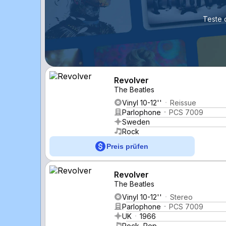
Teste 
Revolver
The Beatles
Vinyl 10-12''
Reissue
Parlophone
PCS 7009
Sweden
Rock
Preis prüfen
Revolver
The Beatles
Vinyl 10-12''
Stereo
Parlophone
PCS 7009
UK
1966
Rock, Pop