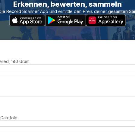
Erkennen, bewerten, sammeln
die Record Scanner App und ermittle den Preis deiner gesamten S
ered, 180 Gram
 Gatefold