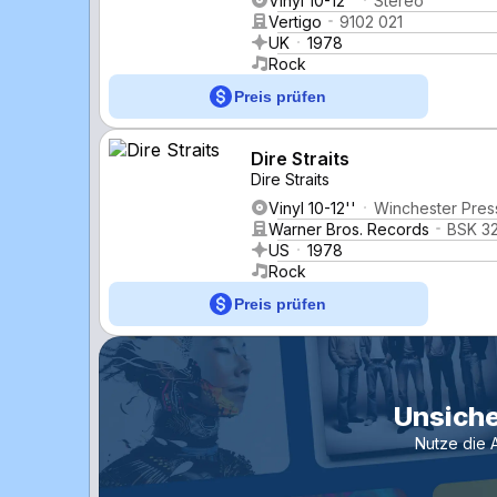
Vinyl 10-12''
Stereo
Vertigo
9102 021
UK
1978
Rock
Preis prüfen
Dire Straits
Dire Straits
Vinyl 10-12''
Winchester Pres
Warner Bros. Records
BSK 3
US
1978
Rock
Preis prüfen
Unsiche
Nutze die 