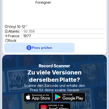
Foreigner
Vinyl 10-12''
Atlantic
50 356
France
1977
Rock
Preis prüfen
Zu viele Versionen
derselben Platte?
Scanne den Barcode und erhalte den
Preis für deine exakte Version