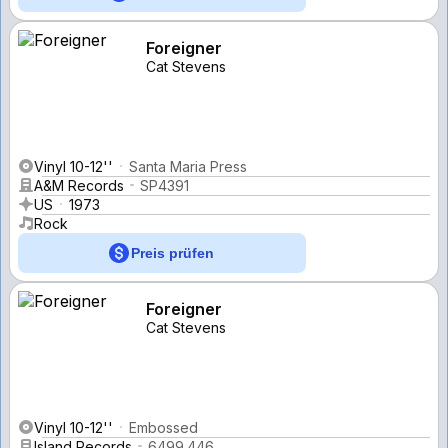
Foreigner
Cat Stevens
Vinyl 10-12''
Santa Maria Press
A&M Records
SP4391
US
1973
Rock
Preis prüfen
Foreigner
Cat Stevens
Vinyl 10-12''
Embossed
Island Records
6499.446