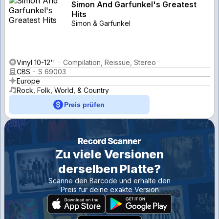
Simon And Garfunkel's Greatest
Hits
Simon & Garfunkel
Vinyl 10-12''
Compilation, Reissue, Stereo
CBS
S 69003
Europe
Rock, Folk, World, & Country
Preis prüfen
Zu viele Versionen
derselben Platte?
Scanne den Barcode und erhalte den
Preis für deine exakte Version