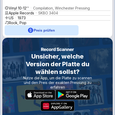
Vinyl 10-12''
Compilation, Winchester Pressing
Apple Records
SKBO 3404
US
1973
Rock, Pop
Preis prüfen
Unsicher, welche
Version der Platte du
wählen sollst?
Nutze die App, um die Platte zu scannen
und den Preis der exakten Pressung zu
erfahren