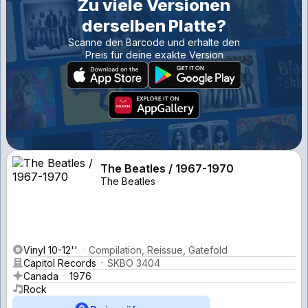
Zu viele Versionen
derselben Platte?
Scanne den Barcode und erhalte den
Preis für deine exakte Version
The Beatles / 1967-1970
The Beatles
Vinyl 10-12''
Compilation, Reissue, Gatefold
Capitol Records
SKBO 3404
Canada
1976
Rock