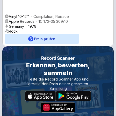
Vinyl 10-12''
Compilation, Reissue
Apple Records
1C 172-05 309/10
Germany
1978
Rock
Preis prüfen
Erkennen, bewerten,
sammeln
Teste die Record Scanner App und
ermittle den Preis deiner gesamten
Sammlung