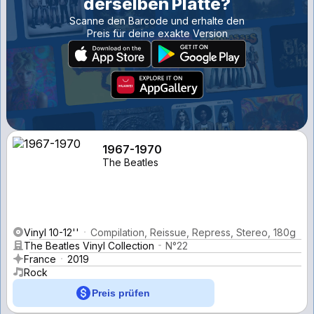
derselben Platte?
Scanne den Barcode und erhalte den
Preis für deine exakte Version
1967-1970
The Beatles
Vinyl 10-12''
Compilation, Reissue, Repress, Stereo, 180g
The Beatles Vinyl Collection
N°22
France
2019
Rock
Preis prüfen