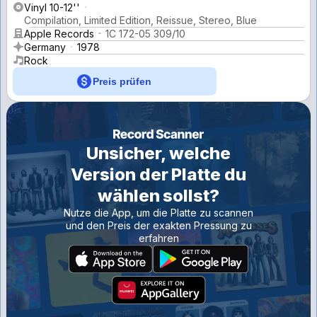
Vinyl 10-12''
Compilation, Limited Edition, Reissue, Stereo, Blue
Apple Records
1C 172-05 309/10
Germany
1978
Rock
Preis prüfen
Unsicher, welche
Version der Platte du
wählen sollst?
Nutze die App, um die Platte zu scannen
und den Preis der exakten Pressung zu
erfahren