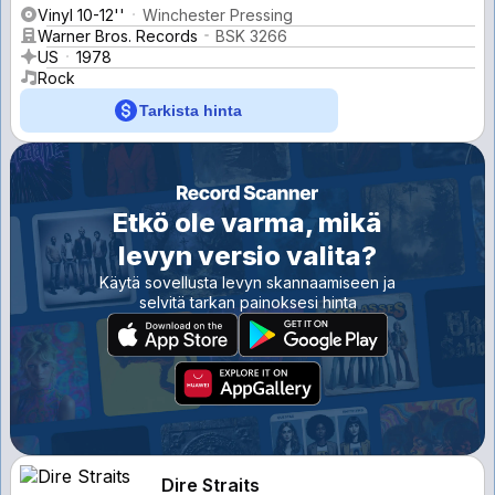
Vinyl 10-12''
Winchester Pressing
Warner Bros. Records
BSK 3266
US
1978
Rock
Tarkista hinta
Etkö ole varma, mikä
levyn versio valita?
Käytä sovellusta levyn skannaamiseen ja
selvitä tarkan painoksesi hinta
Dire Straits