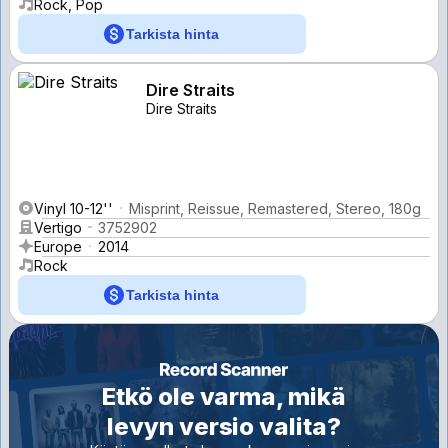
Rock, Pop
Tarkista hinta
Dire Straits
Dire Straits
Vinyl 10-12''
Misprint, Reissue, Remastered, Stereo, 180g
Vertigo
3752902
Europe
2014
Rock
Tarkista hinta
Etkö ole varma, mikä
levyn versio valita?