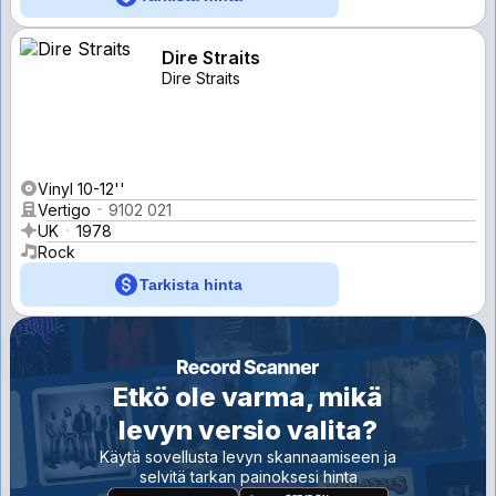
Dire Straits
Dire Straits
Vinyl 10-12''
Vertigo
9102 021
UK
1978
Rock
Tarkista hinta
Etkö ole varma, mikä
levyn versio valita?
Käytä sovellusta levyn skannaamiseen ja
selvitä tarkan painoksesi hinta