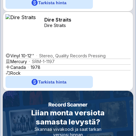
Tarkista hinta
Dire Straits
Dire Straits
Vinyl 10-12''
Stereo, Quality Records Pressing
Mercury
SRM-1-1197
Canada
1978
Rock
Tarkista hinta
Liian monta versiota
samasta levystä?
Skannaa viivakoodi ja saat tarkan
versiosi hinnan