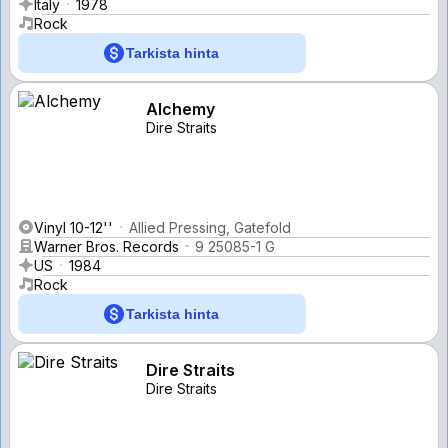
Italy
1978
Rock
Tarkista hinta
Alchemy
Dire Straits
Vinyl 10-12''
Allied Pressing, Gatefold
Warner Bros. Records
9 25085-1 G
US
1984
Rock
Tarkista hinta
Dire Straits
Dire Straits