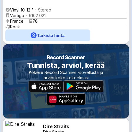
Vinyl 10-12''
Stereo
Vertigo
9102 021
France
1978
Rock
Tarkista hinta
Tunnista, arvioi, kerää
Kokeile Record Scanner -sovellusta ja
arvioi koko kokoelmasi
Dire Straits
Dire Straits