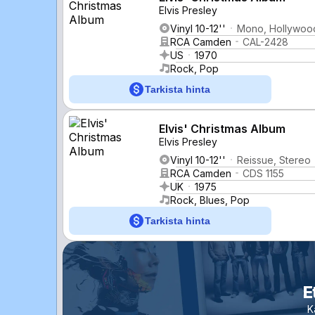
Elvis Presley
Vinyl 10-12''
Mono, Hollywoo
RCA Camden
CAL-2428
US
1970
Rock, Pop
Tarkista hinta
Elvis' Christmas Album
Elvis Presley
Vinyl 10-12''
Reissue, Stereo
RCA Camden
CDS 1155
UK
1975
Rock, Blues, Pop
Tarkista hinta
E
K