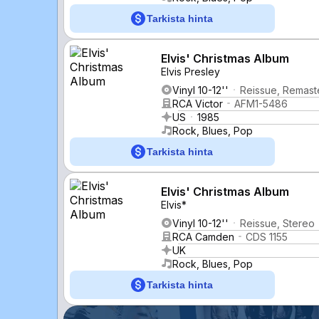
Tarkista hinta
Elvis' Christmas Album
Elvis Presley
Vinyl 10-12''
Reissue, Remast
RCA Victor
AFM1-5486
US
1985
Rock, Blues, Pop
Tarkista hinta
Elvis' Christmas Album
Elvis*
Vinyl 10-12''
Reissue, Stereo
RCA Camden
CDS 1155
UK
Rock, Blues, Pop
Tarkista hinta