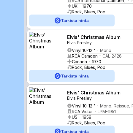
RCA International (Camden)
I
UK
1970
Rock, Blues, Pop
Tarkista hinta
Elvis' Christmas Album
Elvis Presley
Vinyl 10-12''
Mono
RCA Camden
CAL-2428
Canada
1970
Rock, Blues, Pop
Tarkista hinta
Elvis' Christmas Album
Elvis Presley
Vinyl 10-12''
Mono, Reissue, 
RCA Victor
LPM-1951
US
1959
Rock, Blues, Pop
Tarkista hinta