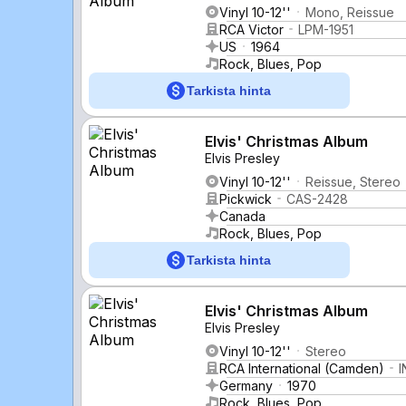
Vinyl 10-12''
Mono, Reissue
RCA Victor
LPM-1951
US
1964
Rock, Blues, Pop
Tarkista hinta
Elvis' Christmas Album
Elvis Presley
Vinyl 10-12''
Reissue, Stereo
Pickwick
CAS-2428
Canada
Rock, Blues, Pop
Tarkista hinta
Elvis' Christmas Album
Elvis Presley
Vinyl 10-12''
Stereo
RCA International (Camden)
I
Germany
1970
Rock, Blues, Pop