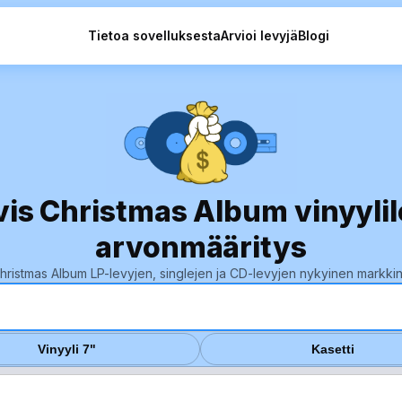
Tietoa sovelluksesta
Arvioi levyjä
Blogi
vis Christmas Album vinyyli
arvonmääritys
 Christmas Album LP-levyjen, singlejen ja CD-levyjen nykyinen markk
Vinyyli 7"
Kasetti