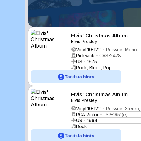
Elvis' Christmas Album
Elvis Presley
Vinyl 10-12''
Reissue, Mono
Pickwick
CAS-2428
US
1975
Rock, Blues, Pop
Tarkista hinta
Elvis' Christmas Album
Elvis Presley
Vinyl 10-12''
Reissue, Stereo
RCA Victor
LSP-1951(e)
US
1964
Rock
Tarkista hinta