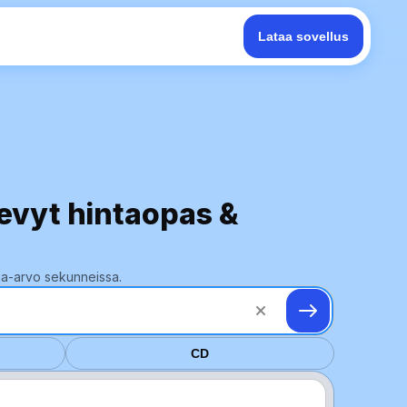
Lataa sovellus
levyt hintaopas &
ina-arvo sekunneissa.
CD