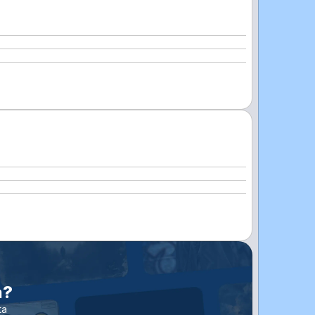
a?
ta