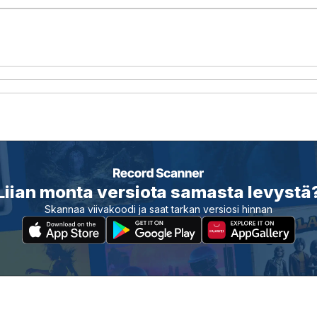
Liian monta versiota samasta levystä
Skannaa viivakoodi ja saat tarkan versiosi hinnan