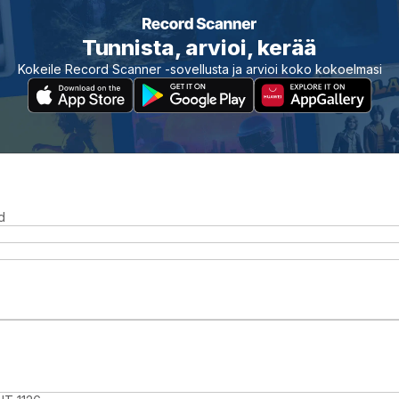
Tunnista, arvioi, kerää
Kokeile Record Scanner -sovellusta ja arvioi koko kokoelmasi
d