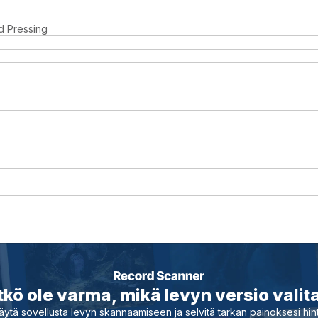
d Pressing
tkö ole varma, mikä levyn versio valit
äytä sovellusta levyn skannaamiseen ja selvitä tarkan painoksesi hin