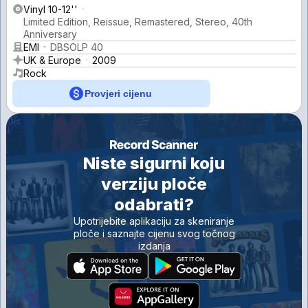
Vinyl 10-12''
Limited Edition, Reissue, Remastered, Stereo, 40th
Anniversary
EMI
DBSOLP 40
UK & Europe
2009
Rock
Provjeri cijenu
Niste sigurni koju
verziju ploče
odabrati?
Upotrijebite aplikaciju za skeniranje
ploče i saznajte cijenu svog točnog
izdanja