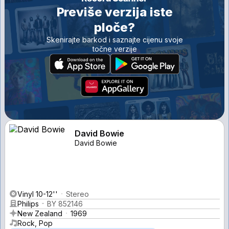
Previše verzija iste
ploče?
Skenirajte barkod i saznajte cijenu svoje
točne verzije
David Bowie
David Bowie
Vinyl 10-12''
Stereo
Philips
BY 852146
New Zealand
1969
Rock, Pop