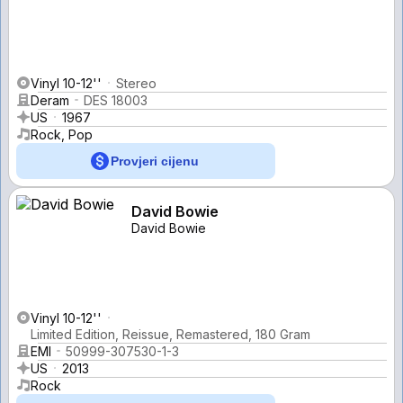
Vinyl 10-12''
Stereo
Deram
DES 18003
US
1967
Rock, Pop
Provjeri cijenu
David Bowie
David Bowie
Vinyl 10-12''
Limited Edition, Reissue, Remastered, 180 Gram
EMI
50999-307530-1-3
US
2013
Rock