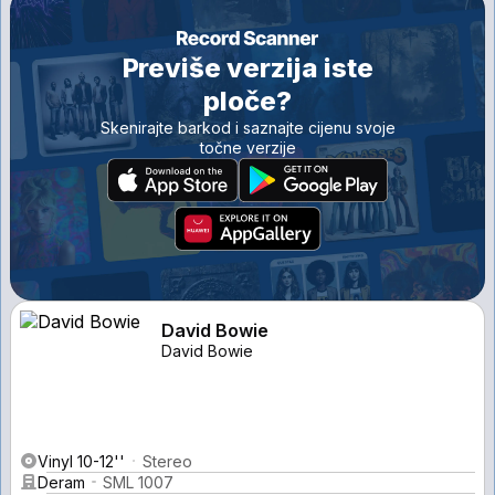
Previše verzija iste
ploče?
Skenirajte barkod i saznajte cijenu svoje
točne verzije
David Bowie
David Bowie
Vinyl 10-12''
Stereo
Deram
SML 1007