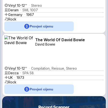
Vinyl 10-12''
Stereo
Deram
SML 1007
Germany
1967
Rock
Provjeri cijenu
The World Of David Bowie
David Bowie
Vinyl 10-12''
Compilation, Reissue, Stereo
Decca
SPA 58
UK
1973
Rock
Provjeri cijenu