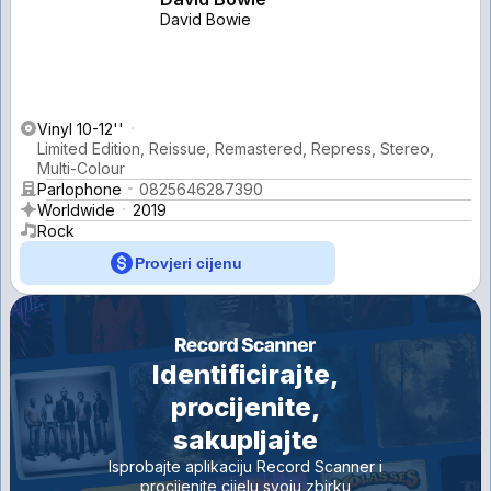
David Bowie
Vinyl 10-12''
Limited Edition, Reissue, Remastered, Repress, Stereo,
Multi-Colour
Parlophone
0825646287390
Worldwide
2019
Rock
Provjeri cijenu
Identificirajte,
procijenite,
sakupljajte
Isprobajte aplikaciju Record Scanner i
procijenite cijelu svoju zbirku