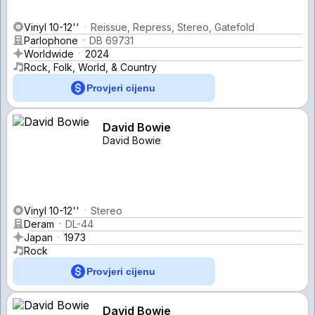
Vinyl 10-12''
Reissue, Repress, Stereo, Gatefold
Parlophone
DB 69731
Worldwide
2024
Rock, Folk, World, & Country
Provjeri cijenu
David Bowie
David Bowie
Vinyl 10-12''
Stereo
Deram
DL-44
Japan
1973
Rock
Provjeri cijenu
David Bowie