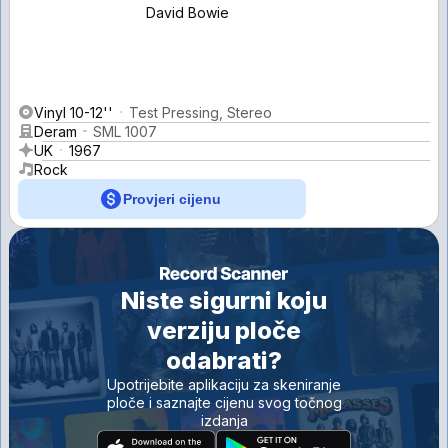
David Bowie
Vinyl 10-12''
Test Pressing, Stereo
Deram
SML 1007
UK
1967
Rock
Provjeri cijenu
Niste sigurni koju
verziju ploče
odabrati?
Upotrijebite aplikaciju za skeniranje
ploče i saznajte cijenu svog točnog
izdanja