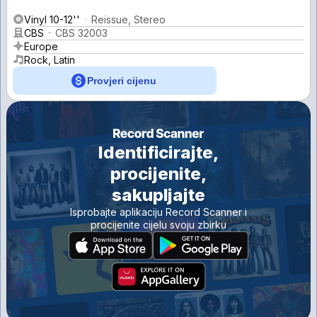
Vinyl 10-12''
Reissue, Stereo
CBS
CBS 32003
Europe
Rock, Latin
Provjeri cijenu
Identificirajte,
procijenite,
sakupljajte
Isprobajte aplikaciju Record Scanner i
procijenite cijelu svoju zbirku