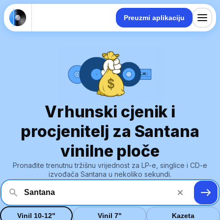
Preuzmi aplikaciju
Vrhunski cjenik i
procjenitelj za Santana
vinilne ploče
Pronađite trenutnu tržišnu vrijednost za LP-e, singlice i CD-e
izvođača Santana u nekoliko sekundi.
Vinil 10-12"
Vinil 7"
Kazeta