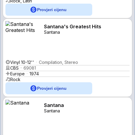
Rock, Latin
Provjeri cijenu
Santana's Greatest Hits
Santana
Vinyl 10-12''
Compilation, Stereo
CBS
69081
Europe
1974
Rock
Provjeri cijenu
Santana
Santana