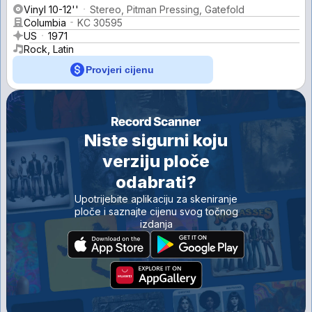
Vinyl 10-12''
Stereo, Pitman Pressing, Gatefold
Columbia
KC 30595
US
1971
Rock, Latin
Provjeri cijenu
Niste sigurni koju
verziju ploče
odabrati?
Upotrijebite aplikaciju za skeniranje
ploče i saznajte cijenu svog točnog
izdanja