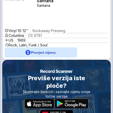
Santana
Santana
Vinyl 10-12''
Rockaway Pressing
Columbia
CS 9781
US
1969
Rock, Latin, Funk / Soul
Provjeri cijenu
Previše verzija iste
ploče?
Skenirajte barkod i saznajte cijenu svoje
točne verzije