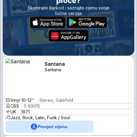
ploče?
Skenirajte barkod i saznajte cijenu svoje
točne verzije
Santana
Santana
Vinyl 10-12''
Stereo, Gatefold
CBS
S 69015
UK
1971
Jazz, Rock, Latin, Funk / Soul
Provjeri cijenu