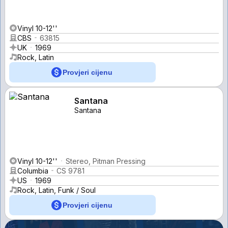
Vinyl 10-12''
CBS
63815
UK
1969
Rock, Latin
Provjeri cijenu
Santana
Santana
Vinyl 10-12''
Stereo, Pitman Pressing
Columbia
CS 9781
US
1969
Rock, Latin, Funk / Soul
Provjeri cijenu