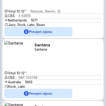
Vinyl 10-12''
Reissue, Stereo, Ⓑ
CBS
S 63815
Netherlands
1971
Jazz, Rock, Latin, Blues
Provjeri cijenu
Santana
Santana
Vinyl 10-12''
CBS
SBP 233748
Australia
1969
Rock, Latin
Provjeri cijenu