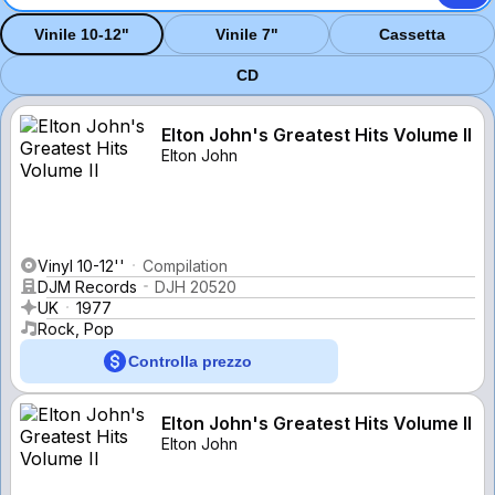
Vinile 10-12"
Vinile 7"
Cassetta
CD
Elton John's Greatest Hits Volume II
Elton John
Vinyl 10-12''
Compilation
DJM Records
DJH 20520
UK
1977
Rock, Pop
Controlla prezzo
Elton John's Greatest Hits Volume II
Elton John