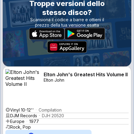
Troppe versioni dello
stesso disco?
Scansiona il codice a barre e ottieni il
prezzo della tua versione esatta
Elton John's Greatest Hits Volume II
Elton John
Vinyl 10-12''
Compilation
DJM Records
DJH 20520
Europe
1977
Rock, Pop