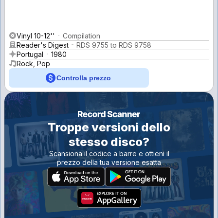
Vinyl 10-12''
Compilation
Reader's Digest
RDS 9755 to RDS 9758
Portugal
1980
Rock, Pop
Controlla prezzo
Troppe versioni dello
stesso disco?
Scansiona il codice a barre e ottieni il
prezzo della tua versione esatta