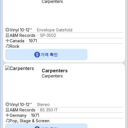
Carpenters
Vinyl 10-12''
Envelope Gatefold
A&M Records
SP-3502
Canada
1971
Rock
가격 확인
Carpenters
Carpenters
Vinyl 10-12''
Stereo
A&M Records
85 350 IT
Germany
1971
Pop, Stage & Screen