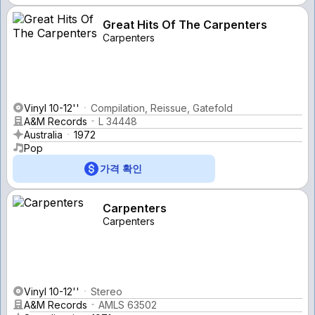
Great Hits Of The Carpenters
Carpenters
Vinyl 10-12''
Compilation, Reissue, Gatefold
A&M Records
L 34448
Australia
1972
Pop
가격 확인
Carpenters
Carpenters
Vinyl 10-12''
Stereo
A&M Records
AMLS 63502