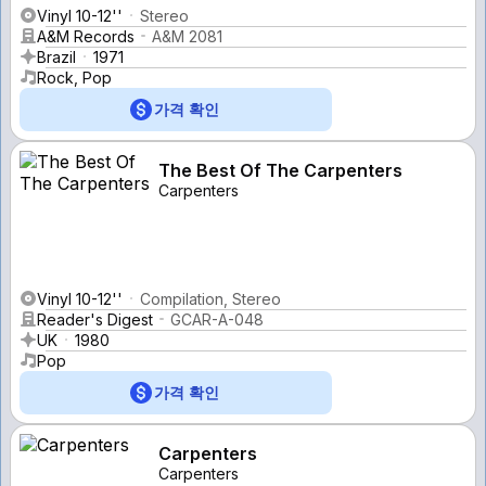
Vinyl 10-12''
Stereo
A&M Records
A&M 2081
Brazil
1971
Rock, Pop
가격 확인
The Best Of The Carpenters
Carpenters
Vinyl 10-12''
Compilation, Stereo
Reader's Digest
GCAR-A-048
UK
1980
Pop
가격 확인
Carpenters
Carpenters