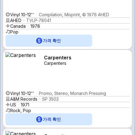
Vinyl 10-12''
Compilation, Misprint, © 1976 AHED
AHED
TVLP-78041
Canada
1978
Pop
가격 확인
Carpenters
Carpenters
Vinyl 10-12''
Promo, Stereo, Monarch Pressing
A&M Records
SP 3502
US
1971
Rock, Pop
가격 확인