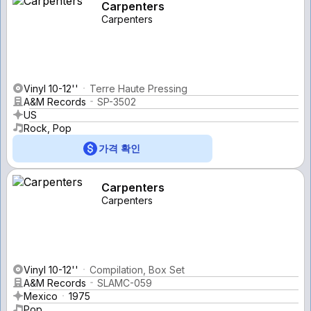
Carpenters
Carpenters
Vinyl 10-12''
Terre Haute Pressing
A&M Records
SP-3502
US
Rock, Pop
가격 확인
Carpenters
Carpenters
Vinyl 10-12''
Compilation, Box Set
A&M Records
SLAMC-059
Mexico
1975
Pop