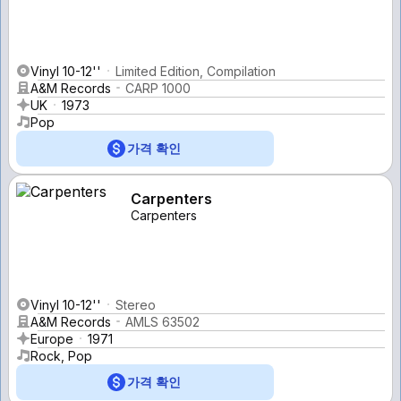
Vinyl 10-12''
Limited Edition, Compilation
A&M Records
CARP 1000
UK
1973
Pop
가격 확인
Carpenters
Carpenters
Vinyl 10-12''
Stereo
A&M Records
AMLS 63502
Europe
1971
Rock, Pop
가격 확인