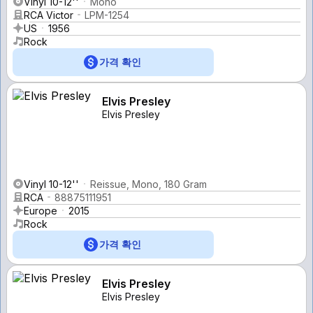
Vinyl 10-12''
Mono
RCA Victor
LPM-1254
US
1956
Rock
가격 확인
Elvis Presley
Elvis Presley
Vinyl 10-12''
Reissue, Mono, 180 Gram
RCA
88875111951
Europe
2015
Rock
가격 확인
Elvis Presley
Elvis Presley