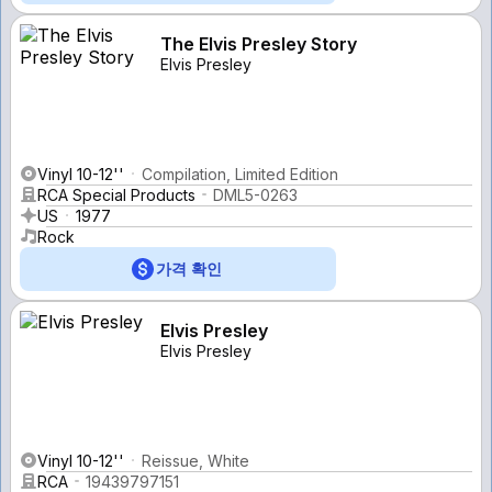
The Elvis Presley Story
Elvis Presley
Vinyl 10-12''
Compilation, Limited Edition
RCA Special Products
DML5-0263
US
1977
Rock
가격 확인
Elvis Presley
Elvis Presley
Vinyl 10-12''
Reissue, White
RCA
19439797151