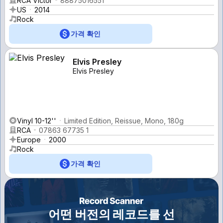
RCA Victor
88875016551
US
2014
Rock
가격 확인
Elvis Presley
Elvis Presley
Vinyl 10-12''
Limited Edition, Reissue, Mono, 180g
RCA
07863 67735 1
Europe
2000
Rock
가격 확인
어떤 버전의 레코드를 선