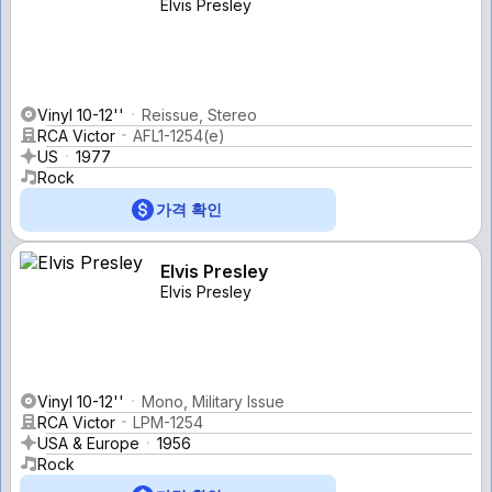
Elvis Presley
Vinyl 10-12''
Reissue, Stereo
RCA Victor
AFL1-1254(e)
US
1977
Rock
가격 확인
Elvis Presley
Elvis Presley
Vinyl 10-12''
Mono, Military Issue
RCA Victor
LPM-1254
USA & Europe
1956
Rock