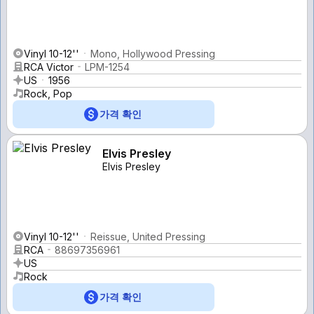
Vinyl 10-12''
Mono, Hollywood Pressing
RCA Victor
LPM-1254
US
1956
Rock, Pop
가격 확인
Elvis Presley
Elvis Presley
Vinyl 10-12''
Reissue, United Pressing
RCA
88697356961
US
Rock
가격 확인