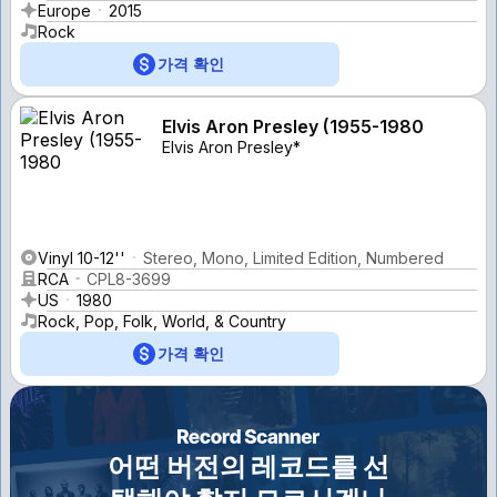
Europe
2015
Rock
가격 확인
Elvis Aron Presley (1955-1980
Elvis Aron Presley*
Vinyl 10-12''
Stereo, Mono, Limited Edition, Numbered
RCA
CPL8-3699
US
1980
Rock, Pop, Folk, World, & Country
가격 확인
어떤 버전의 레코드를 선