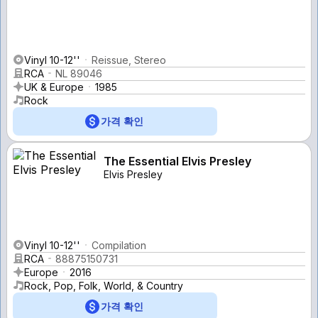
Vinyl 10-12''
Reissue, Stereo
RCA
NL 89046
UK & Europe
1985
Rock
가격 확인
The Essential Elvis Presley
Elvis Presley
Vinyl 10-12''
Compilation
RCA
88875150731
Europe
2016
Rock, Pop, Folk, World, & Country
가격 확인