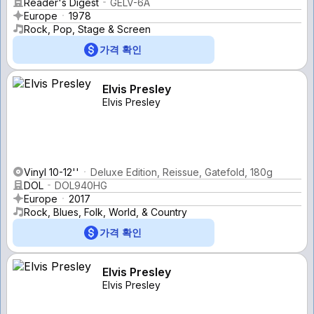
Reader's Digest
GELV-6A
Europe
1978
Rock, Pop, Stage & Screen
가격 확인
Elvis Presley
Elvis Presley
Vinyl 10-12''
Deluxe Edition, Reissue, Gatefold, 180g
DOL
DOL940HG
Europe
2017
Rock, Blues, Folk, World, & Country
가격 확인
Elvis Presley
Elvis Presley