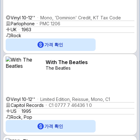
Vinyl 10-12''
Mono, 'Dominion' Credit, KT Tax Code
Parlophone
PMC 1206
UK
1963
Rock
가격 확인
With The Beatles
The Beatles
Vinyl 10-12''
Limited Edition, Reissue, Mono, C1
Capitol Records
C1 0777 7 46436 1 0
US
1995
Rock, Pop
가격 확인