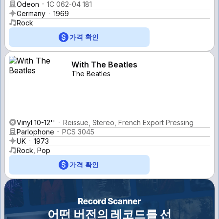
Odeon
1C 062-04 181
Germany
1969
Rock
가격 확인
With The Beatles
The Beatles
Vinyl 10-12''
Reissue, Stereo, French Export Pressing
Parlophone
PCS 3045
UK
1973
Rock, Pop
가격 확인
어떤 버전의 레코드를 선