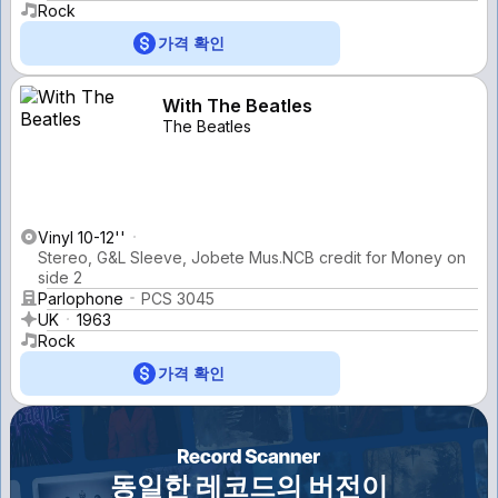
Rock
가격 확인
With The Beatles
The Beatles
Vinyl 10-12''
Stereo, G&L Sleeve, Jobete Mus.NCB credit for Money on
side 2
Parlophone
PCS 3045
UK
1963
Rock
가격 확인
동일한 레코드의 버전이