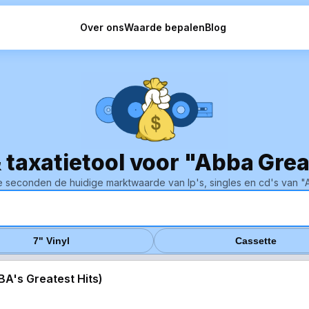
Over ons
Waarde bepalen
Blog
& taxatietool voor "Abba Grea
 seconden de huidige marktwaarde van lp's, singles en cd's van "A
7" Vinyl
Cassette
A's Greatest Hits)