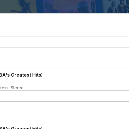
A's Greatest Hits)
ress, Stereo
A's Greatest Hits)