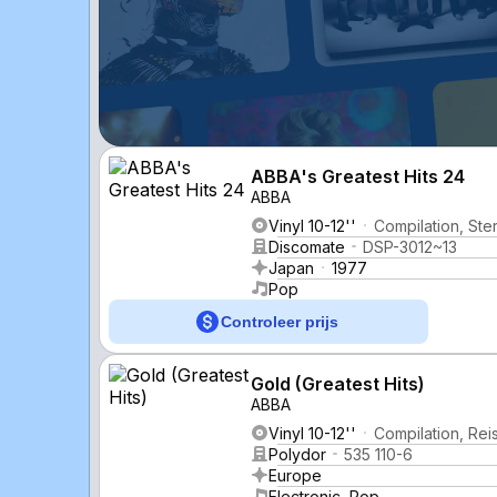
ABBA's Greatest Hits 24
ABBA
Vinyl 10-12''
Compilation, Ste
Discomate
DSP-3012~13
Japan
1977
Pop
Controleer prijs
Gold (Greatest Hits)
ABBA
Vinyl 10-12''
Compilation, Re
Polydor
535 110-6
Europe
Electronic, Pop