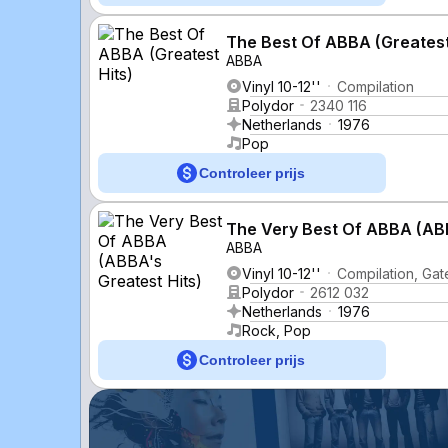
The Best Of ABBA (Greatest
ABBA
Vinyl 10-12''
Compilation
Polydor
2340 116
Netherlands
1976
Pop
Controleer prijs
The Very Best Of ABBA (ABB
ABBA
Vinyl 10-12''
Compilation, Gat
Polydor
2612 032
Netherlands
1976
Rock, Pop
Controleer prijs