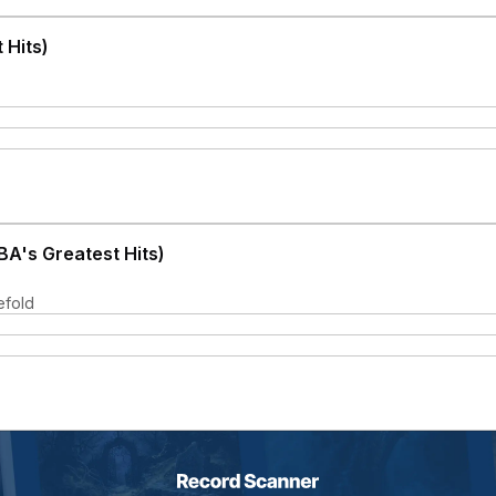
 Hits)
A's Greatest Hits)
efold