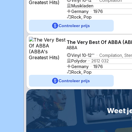
Vinyl 10-12''
Compilation
Musikladen
Germany
1976
Rock, Pop
Controleer prijs
The Very Best Of ABBA (ABB
ABBA
Vinyl 10-12''
Compilation, Ste
Polydor
2612 032
Germany
1976
Rock, Pop
Controleer prijs
Weet je