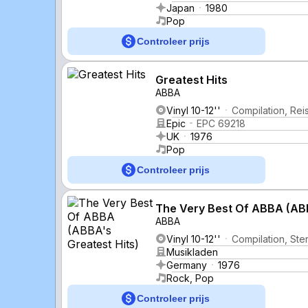
Japan
1980
Pop
Controleer prijs
Greatest Hits
ABBA
Vinyl 10-12''
Compilation, Rei
Epic
EPC 69218
UK
1976
Pop
Controleer prijs
The Very Best Of ABBA (ABB
ABBA
Vinyl 10-12''
Compilation, Ste
Musikladen
Germany
1976
Rock, Pop
Controleer prijs