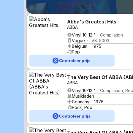
Abba's Greatest Hits
ABBA
Vinyl 10-12''
Compilation
Vogue
LVB. 5003
Belgium
1975
Pop
Controleer prijs
The Very Best Of ABBA (ABB
ABBA
Vinyl 10-12''
Compilation, Rep
Musikladen
Germany
1976
Rock, Pop
Controleer prijs
The Very Best Of ABBA (ABB