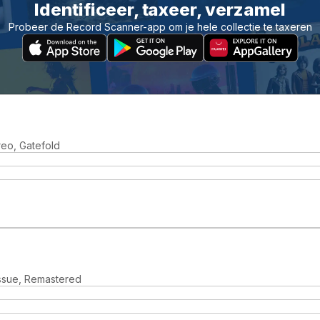
Identificeer, taxeer, verzamel
Probeer de Record Scanner-app om je hele collectie te taxeren
reo, Gatefold
issue, Remastered