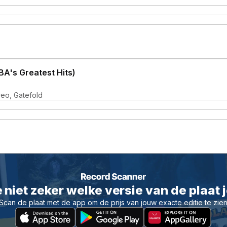
A's Greatest Hits)
reo, Gatefold
 niet zeker welke versie van de plaat 
Scan de plaat met de app om de prijs van jouw exacte editie te zie