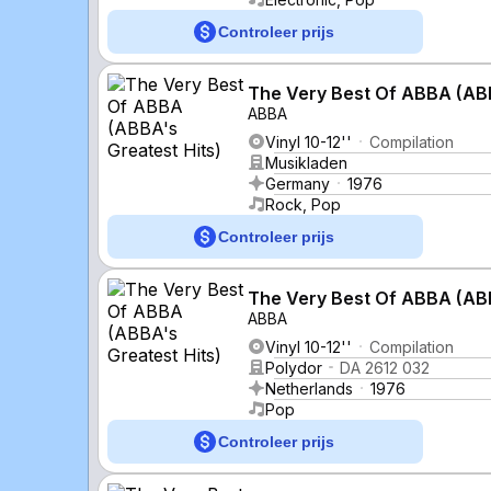
Controleer prijs
The Very Best Of ABBA (ABB
ABBA
Vinyl 10-12''
Compilation
Musikladen
Germany
1976
Rock, Pop
Controleer prijs
The Very Best Of ABBA (ABB
ABBA
Vinyl 10-12''
Compilation
Polydor
DA 2612 032
Netherlands
1976
Pop
Controleer prijs