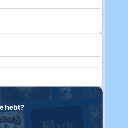
je hebt?
n