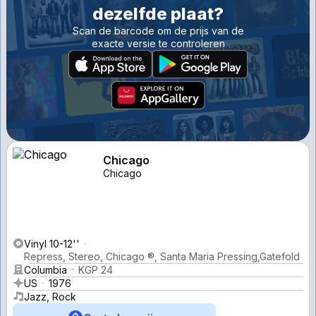
dezelfde plaat?
Scan de barcode om de prijs van de
exacte versie te controleren
Chicago
Chicago
Vinyl 10-12''
Repress, Stereo, Chicago ®, Santa Maria Pressing,Gatefold
Columbia
KGP 24
US
1976
Jazz, Rock