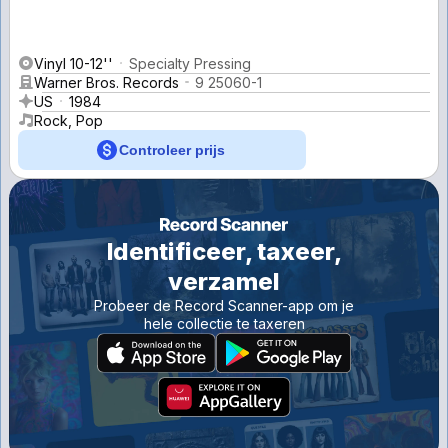
Vinyl 10-12''
Specialty Pressing
Warner Bros. Records
9 25060-1
US
1984
Rock, Pop
Controleer prijs
Identificeer, taxeer,
verzamel
Probeer de Record Scanner-app om je
hele collectie te taxeren