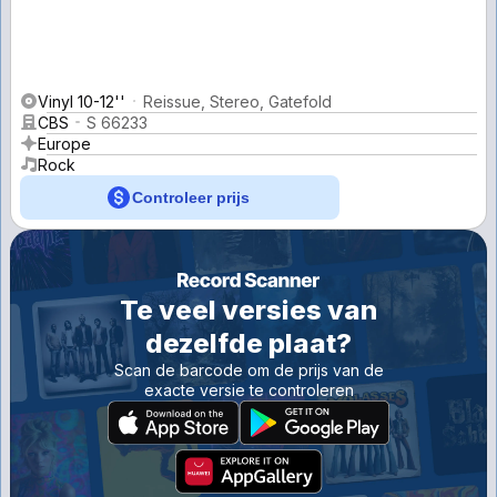
Vinyl 10-12''
Reissue, Stereo, Gatefold
CBS
S 66233
Europe
Rock
Controleer prijs
Te veel versies van
dezelfde plaat?
Scan de barcode om de prijs van de
exacte versie te controleren