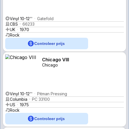
Vinyl 10-12''
Gatefold
CBS
66233
UK
1970
Rock
Controleer prijs
Chicago VIII
Chicago
Vinyl 10-12''
Pitman Pressing
Columbia
PC 33100
US
1975
Rock
Controleer prijs