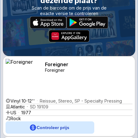
dezelfde plaat?
Scan de barcode om de prijs van de
exacte versie te controleren
Foreigner
Foreigner
Vinyl 10-12''
Reissue, Stereo, SP - Specialty Pressing
Atlantic
SD 19109
US
1977
Rock
Controleer prijs