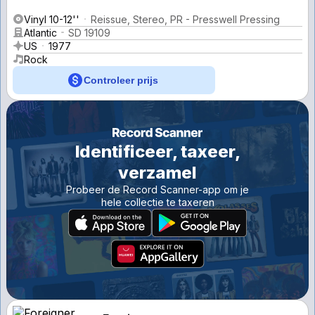
Vinyl 10-12''
Reissue, Stereo, PR - Presswell Pressing
Atlantic
SD 19109
US
1977
Rock
Controleer prijs
Identificeer, taxeer,
verzamel
Probeer de Record Scanner-app om je
hele collectie te taxeren