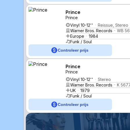
Prince
Prince
Vinyl 10-12''
Reissue, Stereo
Warner Bros. Records
WB 56
Europe
1984
Funk / Soul
Controleer prijs
Prince
Prince
Vinyl 10-12''
Stereo
Warner Bros. Records
K 567
UK
1979
Funk / Soul
Controleer prijs