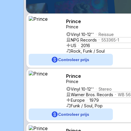
Prince
Prince
Vinyl 10-12''
Reissue
NPG Records
553365-1
US
2016
Rock, Funk / Soul
Controleer prijs
Prince
Prince
Vinyl 10-12''
Stereo
Warner Bros. Records
WB 56
Europe
1979
Funk / Soul, Pop
Controleer prijs
Prince