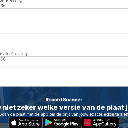
ter Pressing
366
ville Pressing
366
 niet zeker welke versie van de plaat 
Scan de plaat met de app om de prijs van jouw exacte editie te zie