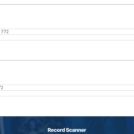
 772
72