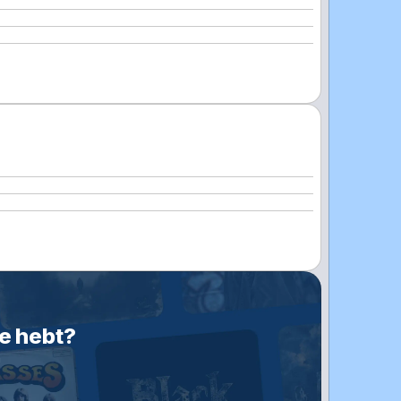
je hebt?
n