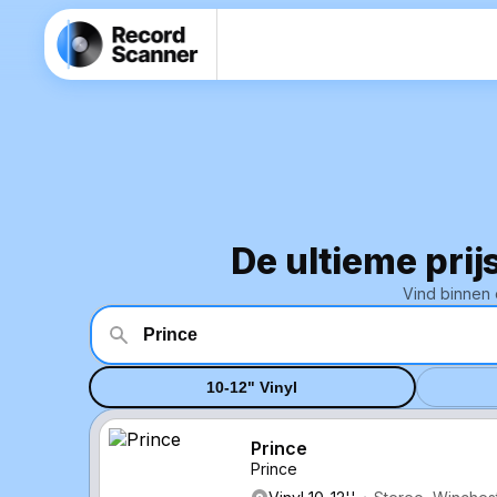
De ultieme prij
Vind binnen 
10-12" Vinyl
Prince
Prince