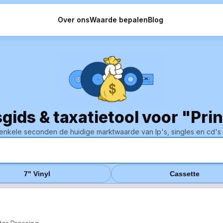
Over ons
Waarde bepalen
Blog
sgids & taxatietool voor "Pri
enkele seconden de huidige marktwaarde van lp's, singles en cd's 
7" Vinyl
Cassette