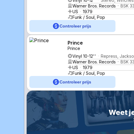
Vinyl 10-12''
Stereo, Winches
Warner Bros. Records
BSK 3
US
1979
Funk / Soul, Pop
Controleer prijs
Prince
Prince
Vinyl 10-12''
Repress, Jackson
Warner Bros. Records
BSK 3
US
1979
Funk / Soul, Pop
Controleer prijs
Weet je