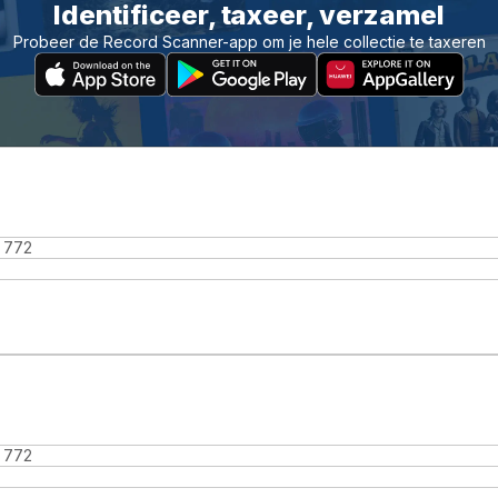
Identificeer, taxeer, verzamel
Probeer de Record Scanner-app om je hele collectie te taxeren
 772
 772