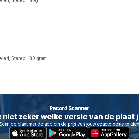
ered, Stereo, 180gr
ered, Stereo, 180 gram
 niet zeker welke versie van de plaat 
Scan de plaat met de app om de prijs van jouw exacte editie te zie