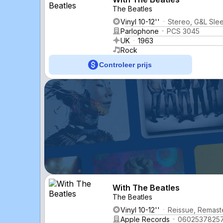
The Beatles
Vinyl 10-12''
Stereo, G&L Sle
Parlophone
PCS 3045
UK
1963
Rock
Controleer prijs
With The Beatles
The Beatles
Vinyl 10-12''
Reissue, Remast
Apple Records
0602537825