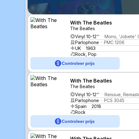
With The Beatles
The Beatles
Vinyl 10-12''
Mono, 'Jobete' 
Parlophone
PMC 1206
UK
1963
Rock, Pop
Controleer prijs
With The Beatles
The Beatles
Vinyl 10-12''
Reissue, Remast
Parlophone
PCS 3045
Spain
2018
Rock
Controleer prijs
With The Beatles