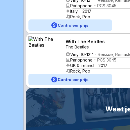
Vinyl 10-12''
Reissue, Remast
Parlophone
PCS 3045
Italy
2017
Rock, Pop
Controleer prijs
With The Beatles
The Beatles
Vinyl 10-12''
Reissue, Remast
Parlophone
PCS 3045
UK & Ireland
2017
Rock, Pop
Controleer prijs
Weet je