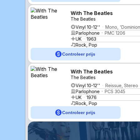
With The Beatles
The Beatles
Vinyl 10-12''
Mono, 'Dominion
Parlophone
PMC 1206
UK
1963
Rock, Pop
Controleer prijs
With The Beatles
The Beatles
Vinyl 10-12''
Reissue, Stereo
Parlophone
PCS 3045
UK
1976
Rock, Pop
Controleer prijs