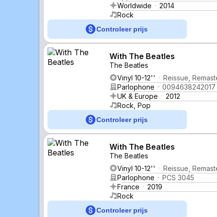
Worldwide
2014
Rock
Controleer prijs
With The Beatles
The Beatles
Vinyl 10-12''
Reissue, Remast
Parlophone
0094638242017
UK & Europe
2012
Rock, Pop
Controleer prijs
With The Beatles
The Beatles
Vinyl 10-12''
Reissue, Remast
Parlophone
PCS 3045
France
2019
Rock
Controleer prijs