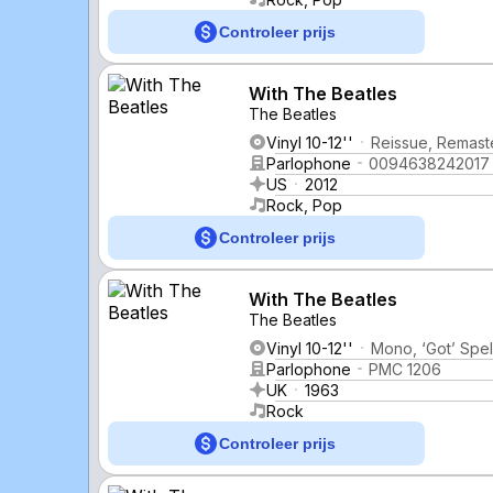
Controleer prijs
With The Beatles
The Beatles
Vinyl 10-12''
Reissue, Remast
Parlophone
0094638242017
US
2012
Rock, Pop
Controleer prijs
With The Beatles
The Beatles
Vinyl 10-12''
Mono, ‘Got’ Spel
Parlophone
PMC 1206
UK
1963
Rock
Controleer prijs