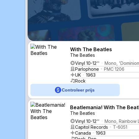
With The Beatles
The Beatles
Vinyl 10-12''
Mono, 'Dominion
Parlophone
PMC 1206
UK
1963
Rock
Controleer prijs
Beatlemania! With The Beat
The Beatles
Vinyl 10-12''
Mono, Rainbow 
Capitol Records
T-6051
Canada
1963
Rock, Pop