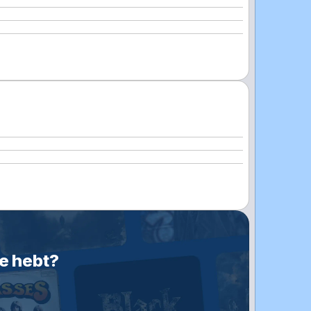
je hebt?
n