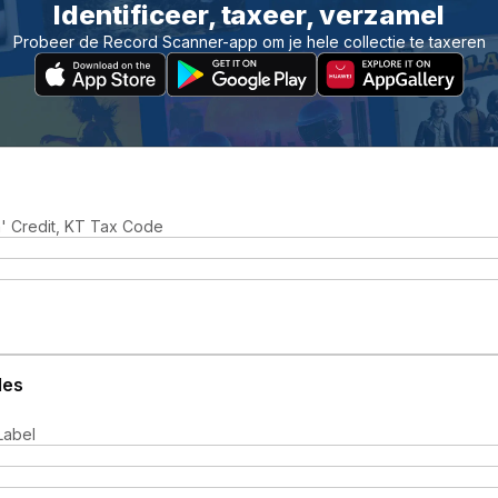
Identificeer, taxeer, verzamel
Probeer de Record Scanner-app om je hele collectie te taxeren
' Credit, KT Tax Code
les
Label