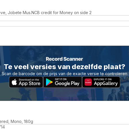
eve, Jobete Mus.NCB credit for Money on side 2
Te veel versies van dezelfde plaat?
Scan de barcode om de prijs van de exacte versie te controleren
ered, Mono, 180g
714