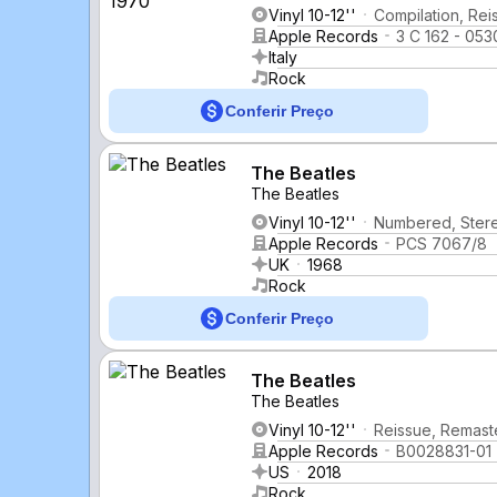
Vinyl 10-12''
Compilation, Rei
Apple Records
3 C 162 - 053
Italy
Rock
Conferir Preço
The Beatles
The Beatles
Vinyl 10-12''
Numbered, Stereo
Apple Records
PCS 7067/8
UK
1968
Rock
Conferir Preço
The Beatles
The Beatles
Vinyl 10-12''
Reissue, Remaste
Apple Records
B0028831-01
US
2018
Rock