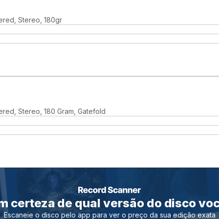
ered, Stereo, 180gr
ered, Stereo, 180 Gram, Gatefold
m certeza de qual versão do disco vo
Escaneie o disco pelo app para ver o preço da sua edição exata