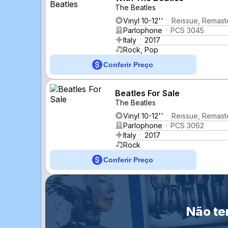
The Beatles
Vinyl 10-12''
Reissue, Remast
Parlophone
PCS 3045
Italy
2017
Rock, Pop
Conferir Preço
Beatles For Sale
The Beatles
Vinyl 10-12''
Reissue, Remast
Parlophone
PCS 3062
Italy
2017
Rock
Conferir Preço
Não te