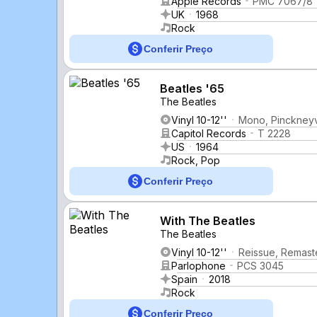
Apple Records
PMC 7067/8
UK
1968
Rock
Conferir Preço
Beatles '65
The Beatles
Vinyl 10-12''
Mono, Pinckneyvi
Capitol Records
T 2228
US
1964
Rock, Pop
Conferir Preço
With The Beatles
The Beatles
Vinyl 10-12''
Reissue, Remast
Parlophone
PCS 3045
Spain
2018
Rock
Conferir Preço