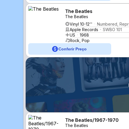
The Beatles
The Beatles
Vinyl 10-12''
Numbered, Repres
Apple Records
SWBO 101
US
1968
Rock, Pop
Conferir Preço
The Beatles/1967-1970
The Beatles