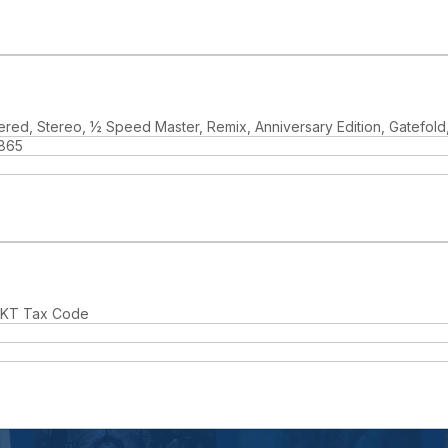
ered, Stereo, ½ Speed Master, Remix, Anniversary Edition, Gatefol
865
, KT Tax Code