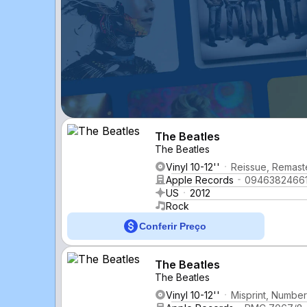
The Beatles
The Beatles
Vinyl 10-12''
Reissue, Remast
Apple Records
0946382466
US
2012
Rock
Conferir Preço
The Beatles
The Beatles
Vinyl 10-12''
Misprint, Number