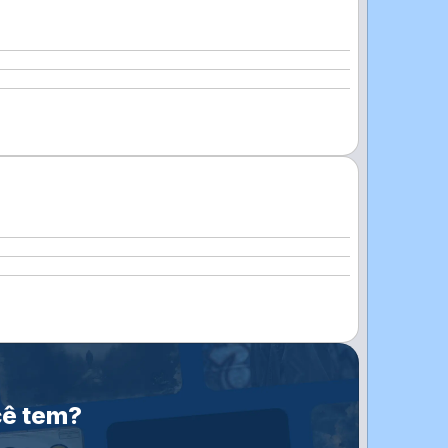
cê tem?