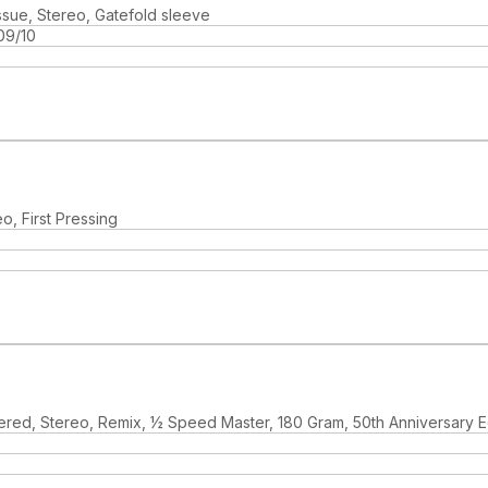
ssue, Stereo, Gatefold sleeve
09/10
, First Pressing
red, Stereo, Remix, ½ Speed Master, 180 Gram, 50th Anniversary Ed