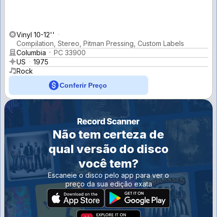
Vinyl 10-12''
Compilation, Stereo, Pitman Pressing, Custom Labels
Columbia
PC 33900
US
1975
Rock
Conferir Preço
Não tem certeza de
qual versão do disco
você tem?
Escaneie o disco pelo app para ver o
preço da sua edição exata