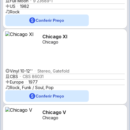
Full Moon
9 23689-1
US
1982
Rock
Conferir Preço
Chicago XI
Chicago
Vinyl 10-12''
Stereo, Gatefold
CBS
CBS 86031
Europe
1977
Rock, Funk / Soul, Pop
Conferir Preço
Chicago V
Chicago