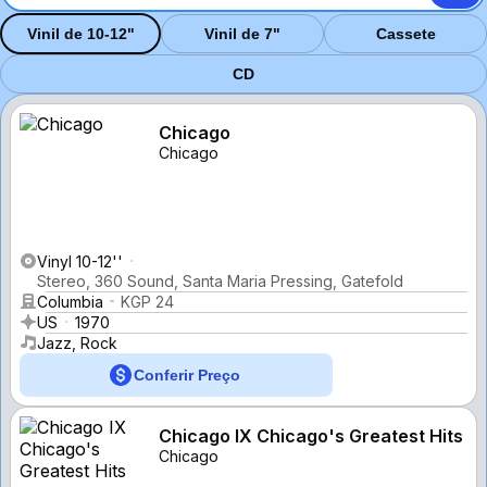
Vinil de 10-12"
Vinil de 7"
Cassete
CD
Chicago
Chicago
Vinyl 10-12''
Stereo, 360 Sound, Santa Maria Pressing, Gatefold
Columbia
KGP 24
US
1970
Jazz, Rock
Conferir Preço
Chicago IX Chicago's Greatest Hits
Chicago