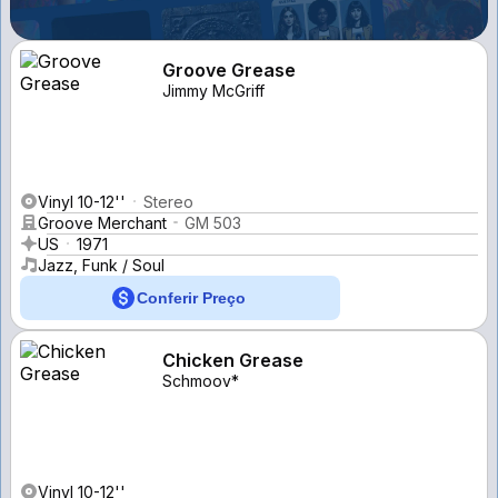
Groove Grease
Jimmy McGriff
Vinyl 10-12''
Stereo
Groove Merchant
GM 503
US
1971
Jazz, Funk / Soul
Conferir Preço
Chicken Grease
Schmoov*
Vinyl 10-12''