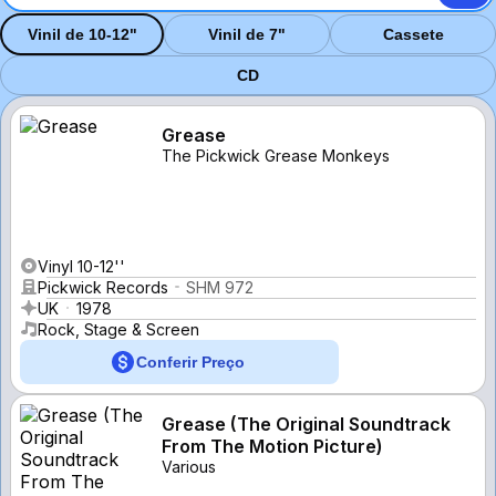
Vinil de 10-12"
Vinil de 7"
Cassete
CD
Grease
The Pickwick Grease Monkeys
Vinyl 10-12''
Pickwick Records
SHM 972
UK
1978
Rock, Stage & Screen
Conferir Preço
Grease (The Original Soundtrack
From The Motion Picture)
Various