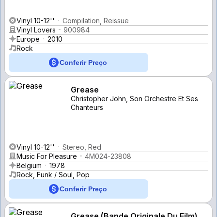
Vinyl 10-12''
Compilation, Reissue
Vinyl Lovers
900984
Europe
2010
Rock
Conferir Preço
Grease
Christopher John, Son Orchestre Et Ses
Chanteurs
Vinyl 10-12''
Stereo, Red
Music For Pleasure
4M024-23808
Belgium
1978
Rock, Funk / Soul, Pop
Conferir Preço
Grease (Bande Originale Du Film)