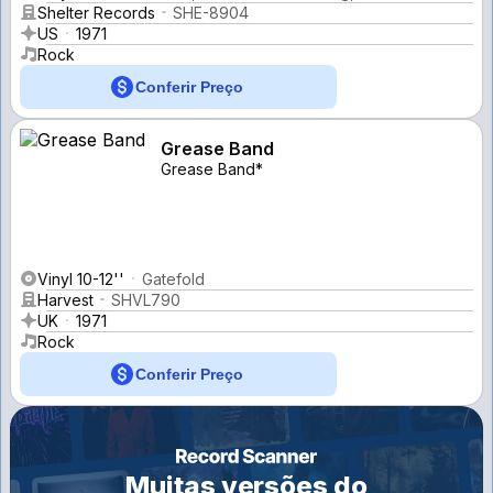
Shelter Records
SHE-8904
US
1971
Rock
Conferir Preço
Grease Band
Grease Band*
Vinyl 10-12''
Gatefold
Harvest
SHVL790
UK
1971
Rock
Conferir Preço
Muitas versões do