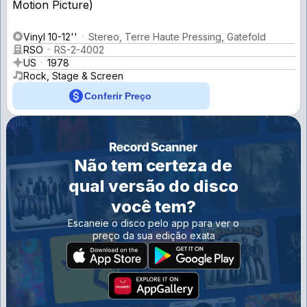
Vinyl 10-12''
Stereo, Terre Haute Pressing, Gatefold
RSO
RS-2-4002
US
1978
Rock, Stage & Screen
Conferir Preço
Não tem certeza de
qual versão do disco
você tem?
Escaneie o disco pelo app para ver o
preço da sua edição exata