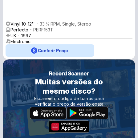
Vinyl 10-12''
33 ⅓ RPM, Single, Stereo
Perfecto
PERF153T
UK
1997
Electronic
Conferir Preço
Muitas versões do
mesmo disco?
Escaneie o código de barras para
verificar o preço da versão exata