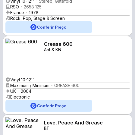
Vinyl 10-12''
Stereo, Gatefold
RSO
2658 125
France
1978
Rock, Pop, Stage & Screen
Conferir Preço
Grease 600
Ant & KN
Vinyl 10-12''
Maximum / Minimum
GREASE 600
UK
2004
Electronic
Conferir Preço
Love, Peace And Grease
BT