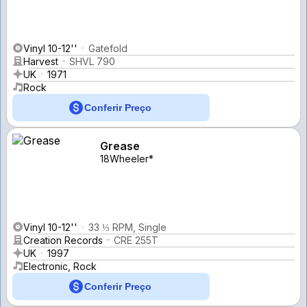
Vinyl 10-12''
Gatefold
Harvest
SHVL 790
UK
1971
Rock
Conferir Preço
Grease
18Wheeler*
Vinyl 10-12''
33 ⅓ RPM, Single
Creation Records
CRE 255T
UK
1997
Electronic, Rock
Conferir Preço