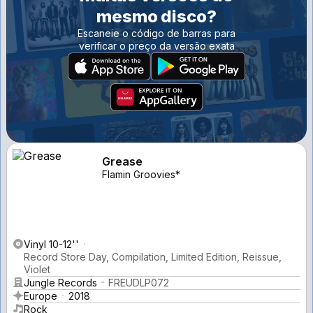
mesmo disco?
Escaneie o código de barras para
verificar o preço da versão exata
Grease
Flamin Groovies*
Vinyl 10-12''
Record Store Day, Compilation, Limited Edition, Reissue,
Violet
Jungle Records
FREUDLP072
Europe
2018
Rock