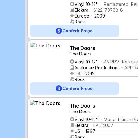
Vinyl 10-12''
Remastered, Rei
Elektra
8122-79788-8
Europe
2009
Rock
Conferir Preço
The Doors
The Doors
Vinyl 10-12''
45 RPM, Reissue
Analogue Productions
APP 7
US
2012
Rock
Conferir Preço
The Doors
The Doors
Vinyl 10-12''
Mono, Pitman Pr
Elektra
EKL-4007
US
1967
Rock