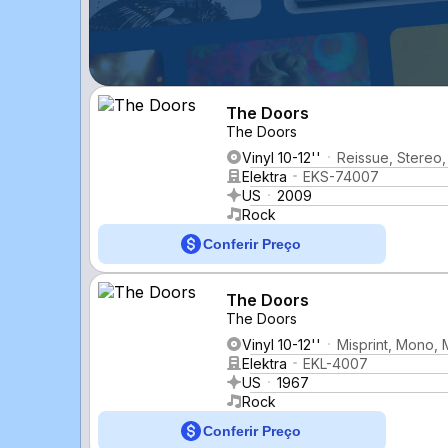
The Doors
The Doors
Vinyl 10-12''
Reissue, Stereo
Elektra
EKS-74007
US
2009
Rock
Conferir Preço
The Doors
The Doors
Vinyl 10-12''
Misprint, Mono,
Elektra
EKL-4007
US
1967
Rock
Conferir Preço