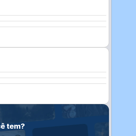
cê tem?