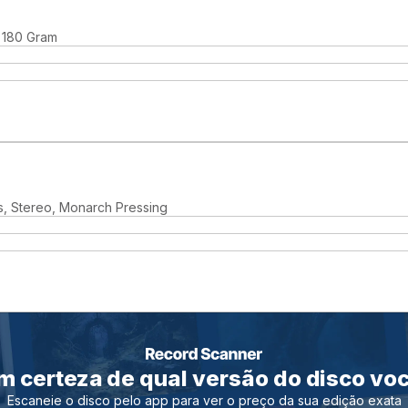
, 180 Gram
s, Stereo, Monarch Pressing
m certeza de qual versão do disco vo
Escaneie o disco pelo app para ver o preço da sua edição exata