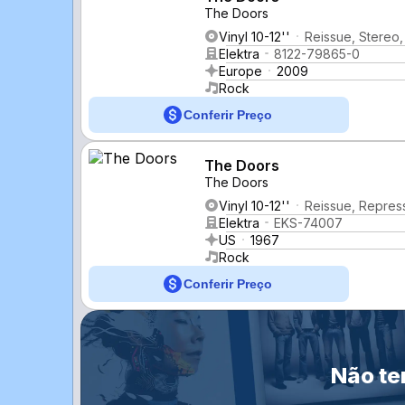
The Doors
Vinyl 10-12''
Reissue, Stereo
Elektra
8122-79865-0
Europe
2009
Rock
Conferir Preço
The Doors
The Doors
Vinyl 10-12''
Reissue, Repres
Elektra
EKS-74007
US
1967
Rock
Conferir Preço
Não te