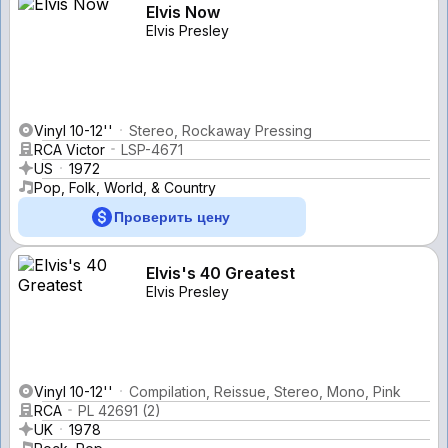
Elvis Now
Elvis Presley
Vinyl 10-12''
Stereo, Rockaway Pressing
RCA Victor
LSP-4671
US
1972
Pop, Folk, World, & Country
Проверить цену
Elvis's 40 Greatest
Elvis Presley
Vinyl 10-12''
Compilation, Reissue, Stereo, Mono, Pink
RCA
PL 42691 (2)
UK
1978