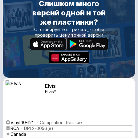
Слишком много
версий одной и той
же пластинки?
Отсканируйте штрихкод, чтобы
проверить цену точной версии
Elvis
Elvis*
Vinyl 10-12''
Compilation, Reissue
RCA
DPL2-0056(e)
Canada