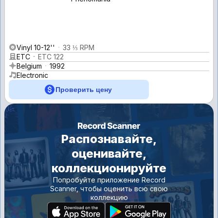
Vinyl 10-12''
33 ⅓ RPM
ETC
ETC 122
Belgium
1992
Electronic
Проверить цену
Распознавайте,
оценивайте,
коллекционируйте
Попробуйте приложение Record
Scanner, чтобы оценить всю свою
коллекцию