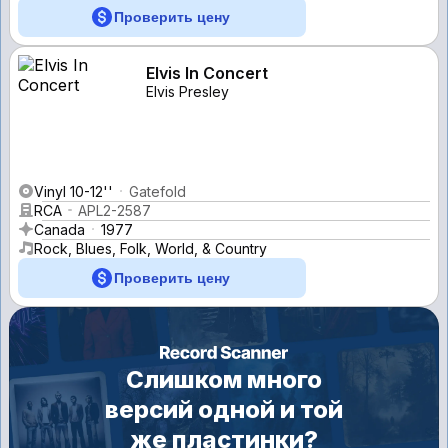
Проверить цену
Elvis In Concert
Elvis Presley
Vinyl 10-12''
Gatefold
RCA
APL2-2587
Canada
1977
Rock, Blues, Folk, World, & Country
Проверить цену
Слишком много
версий одной и той
же пластинки?