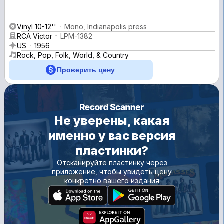
Vinyl 10-12''
Mono, Indianapolis press
RCA Victor
LPM-1382
US
1956
Rock, Pop, Folk, World, & Country
Проверить цену
Не уверены, какая
именно у вас версия
пластинки?
Отсканируйте пластинку через
приложение, чтобы увидеть цену
конкретно вашего издания