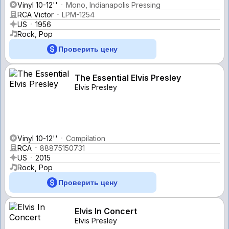
Vinyl 10-12''
Mono, Indianapolis Pressing
RCA Victor
LPM-1254
US
1956
Rock, Pop
Проверить цену
The Essential Elvis Presley
Elvis Presley
Vinyl 10-12''
Compilation
RCA
88875150731
US
2015
Rock, Pop
Проверить цену
Elvis In Concert
Elvis Presley