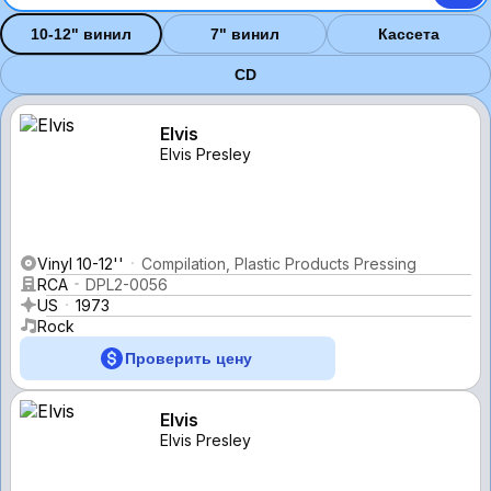
10-12" винил
7" винил
Кассета
CD
Elvis
Elvis Presley
Vinyl 10-12''
Compilation, Plastic Products Pressing
RCA
DPL2-0056
US
1973
Rock
Проверить цену
Elvis
Elvis Presley