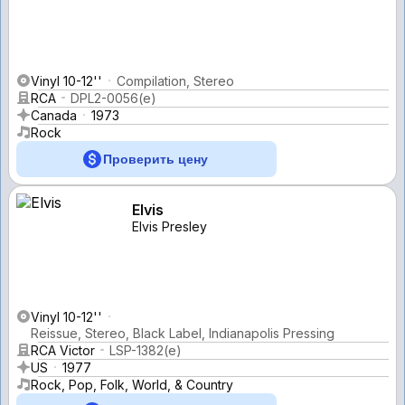
Vinyl 10-12''
Compilation, Stereo
RCA
DPL2-0056(e)
Canada
1973
Rock
Проверить цену
Elvis
Elvis Presley
Vinyl 10-12''
Reissue, Stereo, Black Label, Indianapolis Pressing
RCA Victor
LSP-1382(e)
US
1977
Rock, Pop, Folk, World, & Country