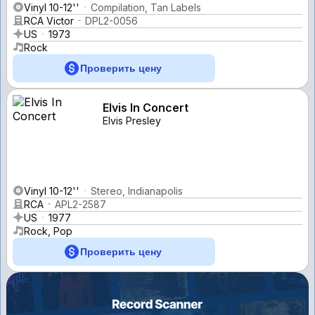
Vinyl 10-12''
Compilation, Tan Labels
RCA Victor
DPL2-0056
US
1973
Rock
Проверить цену
Elvis In Concert
Elvis Presley
Vinyl 10-12''
Stereo, Indianapolis
RCA
APL2-2587
US
1977
Rock, Pop
Проверить цену