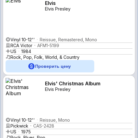
Elvis
Elvis Presley
Vinyl 10-12''
Reissue, Remastered, Mono
RCA Victor
AFM1-5199
US
1984
Rock, Pop, Folk, World, & Country
Проверить цену
Elvis' Christmas Album
Elvis Presley
Vinyl 10-12''
Reissue, Mono
Pickwick
CAS-2428
US
1975
Rock, Blues, Pop