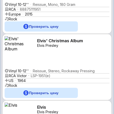
Vinyl 10-12''
Reissue, Mono, 180 Gram
RCA
88875111951
Europe
2015
Rock
Проверить цену
Elvis' Christmas Album
Elvis Presley
Vinyl 10-12''
Reissue, Stereo, Rockaway Pressing
RCA Victor
LSP-1951(e)
US
1964
Rock
Проверить цену
Elvis
Elvis Presley