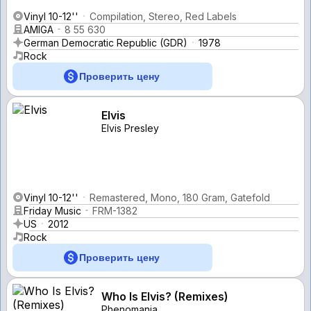
Vinyl 10-12''
Compilation, Stereo, Red Labels
AMIGA
8 55 630
German Democratic Republic (GDR)
1978
Rock
Проверить цену
Elvis
Elvis Presley
Vinyl 10-12''
Remastered, Mono, 180 Gram, Gatefold
Friday Music
FRM-1382
US
2012
Rock
Проверить цену
Who Is Elvis? (Remixes)
Phenomania