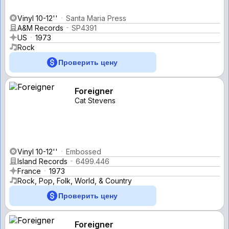
Vinyl 10-12''
Santa Maria Press
A&M Records
SP4391
US
1973
Rock
Проверить цену
Foreigner
Cat Stevens
Vinyl 10-12''
Embossed
Island Records
6499.446
France
1973
Rock, Pop, Folk, World, & Country
Проверить цену
Foreigner