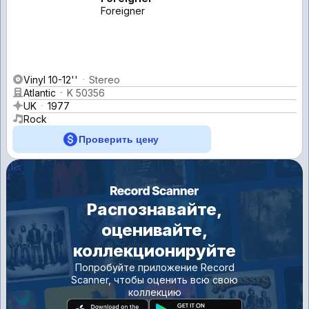
Foreigner
Vinyl 10-12''
Stereo
Atlantic
K 50356
UK
1977
Rock
Проверить цену
Распознавайте,
оценивайте,
коллекционируйте
Попробуйте приложение Record
Scanner, чтобы оценить всю свою
коллекцию