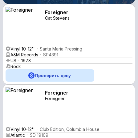
Foreigner
Cat Stevens
Vinyl 10-12''
Santa Maria Pressing
A&M Records
SP4391
US
1973
Rock
Проверить цену
Foreigner
Foreigner
Vinyl 10-12''
Club Edition, Columbia House
Atlantic
SD 19109