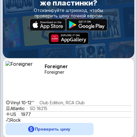
же пластинки?
Отсканируйте штрихкод, чтобы
проверить цену точной версии
Foreigner
Foreigner
Vinyl 10-12''
Club Edition, RCA Club
Atlantic
SD 18215
US
1977
Rock
Проверить цену