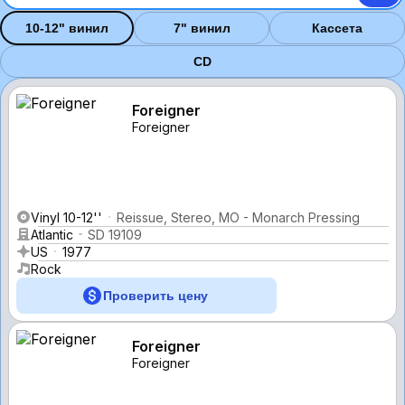
10-12" винил
7" винил
Кассета
CD
Foreigner
Foreigner
Vinyl 10-12''
Reissue, Stereo, MO - Monarch Pressing
Atlantic
SD 19109
US
1977
Rock
Проверить цену
Foreigner
Foreigner