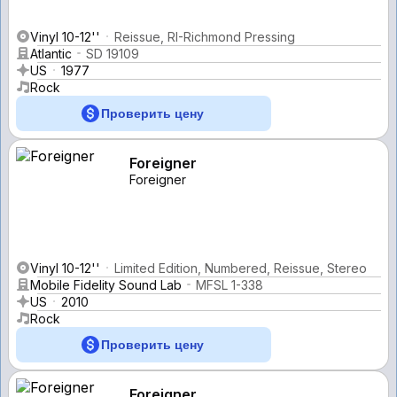
Vinyl 10-12''
Reissue, RI-Richmond Pressing
Atlantic
SD 19109
US
1977
Rock
Проверить цену
Foreigner
Foreigner
Vinyl 10-12''
Limited Edition, Numbered, Reissue, Stereo
Mobile Fidelity Sound Lab
MFSL 1-338
US
2010
Rock
Проверить цену
Foreigner