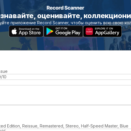
знавайте, оценивайте, коллекцион
уйте приложение Record Scanner, чтобы оценить всю свою ко
ssue
9/10
ited Edition, Reissue, Remastered, Stereo, Half-Speed Master, Blue