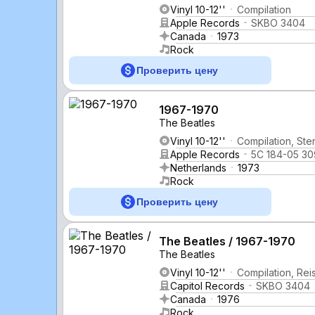
Vinyl 10-12''
Compilation
Apple Records
SKBO 3404
Canada
1973
Rock
Проверить цену
1967-1970
The Beatles
Vinyl 10-12''
Compilation, Ste
Apple Records
5C 184-05 30
Netherlands
1973
Rock
Проверить цену
The Beatles / 1967-1970
The Beatles
Vinyl 10-12''
Compilation, Rei
Capitol Records
SKBO 3404
Canada
1976
Rock