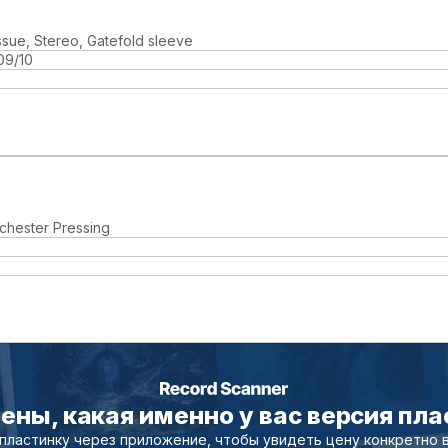
ssue, Stereo, Gatefold sleeve
09/10
chester Pressing
ены, какая именно у вас версия пл
пластинку через приложение, чтобы увидеть цену конкретно 