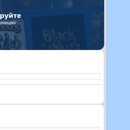
ируйте
ллекцию