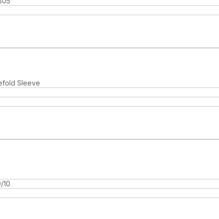
805
efold Sleeve
/10