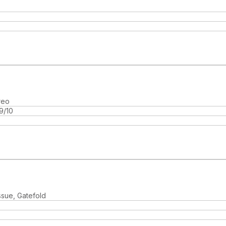
reo
9/10
ssue, Gatefold