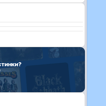
стинки?
и