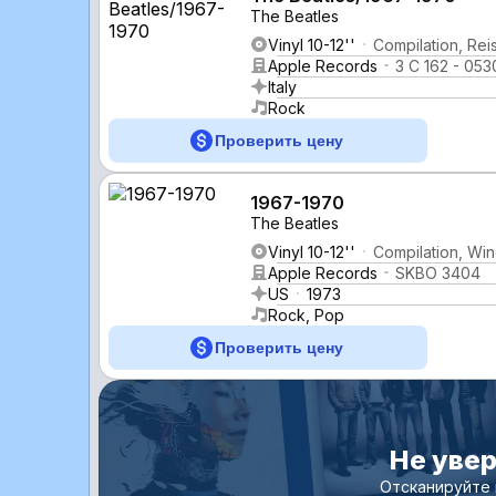
The Beatles
Vinyl 10-12''
Compilation, Rei
Apple Records
3 C 162 - 053
Italy
Rock
Проверить цену
1967-1970
The Beatles
Vinyl 10-12''
Compilation, Win
Apple Records
SKBO 3404
US
1973
Rock, Pop
Проверить цену
Не увер
Отсканируйте 