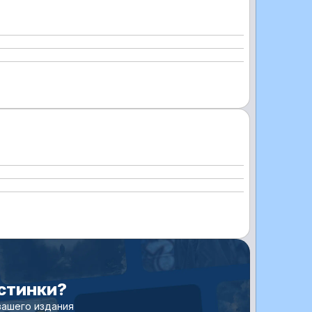
астинки?
вашего издания