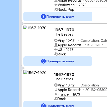
Apple Records
0602455920
Worldwide
2023
Rock, Pop
Проверить цену
1967-1970
The Beatles
Vinyl 10-12''
Compilation, Gat
Apple Records
SKBO 3404
US
1973
Rock
Проверить цену
1967-1970
The Beatles
Vinyl 10-12''
Compilation
Apple Records
2C 162-05309
France
1973
Rock
Проверить цену