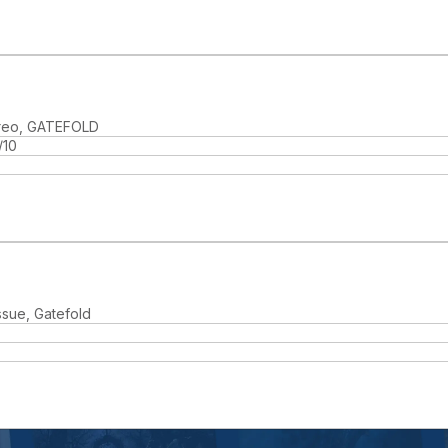
ereo, GATEFOLD
/10
ssue, Gatefold