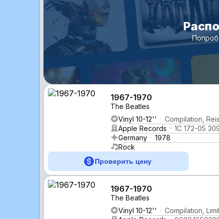
Распо
Попроб
1967-1970
The Beatles
Vinyl 10-12''
Compilation, Rei
Apple Records
1C 172-05 30
Germany
1978
Rock
Проверить цену
1967-1970
The Beatles
Vinyl 10-12''
Compilation, Lim