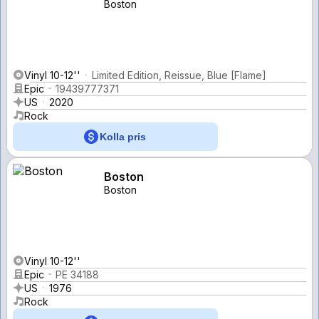
Boston
Vinyl 10-12''
Limited Edition, Reissue, Blue [Flame]
Epic
19439777371
US
2020
Rock
Kolla pris
Boston
Boston
Vinyl 10-12''
Epic
PE 34188
US
1976
Rock