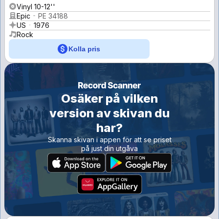
Vinyl 10-12''
Epic
PE 34188
US
1976
Rock
Kolla pris
Osäker på vilken
version av skivan du
har?
Skanna skivan i appen för att se priset
på just din utgåva