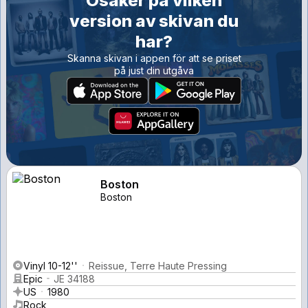
Osäker på vilken
version av skivan du
har?
Skanna skivan i appen för att se priset
på just din utgåva
Boston
Boston
Vinyl 10-12''
Reissue, Terre Haute Pressing
Epic
JE 34188
US
1980
Rock