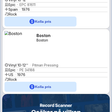
Epic
EPC 81611
Spain
1976
Rock
Kolla pris
Boston
Boston
Vinyl 10-12''
Pitman Pressing
Epic
PE 34188
US
1976
Rock
Kolla pris