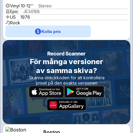
Vinyl 10-12''
Stereo
Epic
JE34188
US
1976
Rock
Kolla pris
För många versioner
av samma skiva?
Skanna streckkoden för att kontrollera
priset på den exakta versionen
Boston