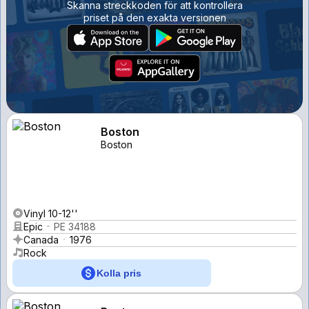
Skanna streckkoden för att kontrollera
priset på den exakta versionen
Boston
Boston
Vinyl 10-12''
Epic
PE 34188
Canada
1976
Rock
Kolla pris