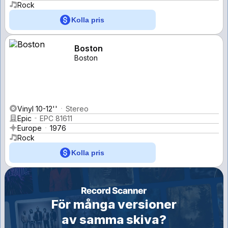
Rock
Kolla pris
Boston
Boston
Vinyl 10-12''
Stereo
Epic
EPC 81611
Europe
1976
Rock
Kolla pris
För många versioner
av samma skiva?