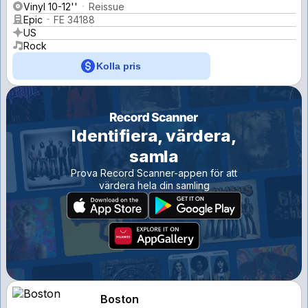
Vinyl 10-12''
Reissue
Epic
FE 34188
US
Rock
Kolla pris
Identifiera, värdera,
samla
Prova Record Scanner-appen för att
värdera hela din samling
Boston