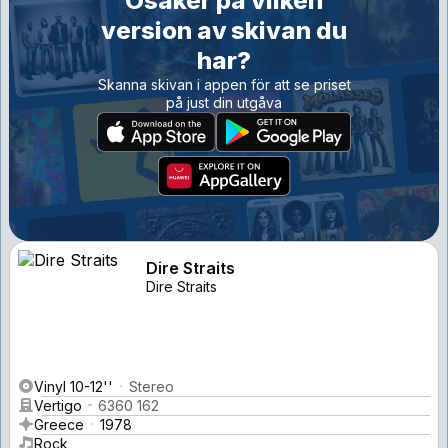
Osäker på vilken
version av skivan du
har?
Skanna skivan i appen för att se priset
på just din utgåva
Dire Straits
Dire Straits
Vinyl 10-12''
Stereo
Vertigo
6360 162
Greece
1978
Rock