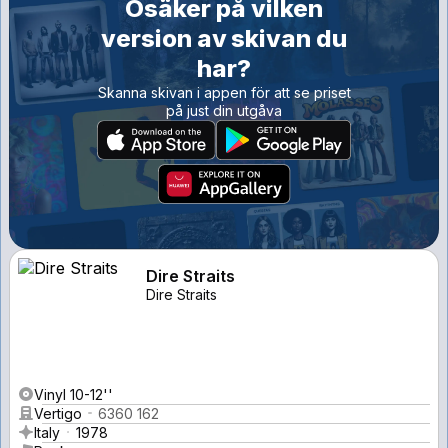
Osäker på vilken
version av skivan du
har?
Skanna skivan i appen för att se priset
på just din utgåva
Dire Straits
Dire Straits
Vinyl 10-12''
Vertigo
6360 162
Italy
1978