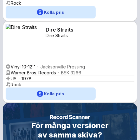
Rock
Kolla pris
Dire Straits
Dire Straits
Vinyl 10-12''
Jacksonville Pressing
Warner Bros. Records
BSK 3266
US
1978
Rock
Kolla pris
För många versioner
av samma skiva?