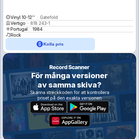
Vinyl 10-12''
Gatefold
Vertigo
818 243-1
Portugal
1984
Rock
Kolla pris
För många versioner
av samma skiva?
Skanna streckkoden för att kontrollera
priset på den exakta versionen