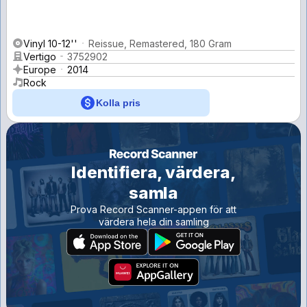
Vinyl 10-12''
Reissue, Remastered, 180 Gram
Vertigo
3752902
Europe
2014
Rock
Kolla pris
Identifiera, värdera,
samla
Prova Record Scanner-appen för att
värdera hela din samling