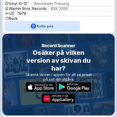
Vinyl 10-12''
Winchester Pressing
Warner Bros. Records
BSK 3266
US
1978
Rock
Kolla pris
Osäker på vilken
version av skivan du
har?
Skanna skivan i appen för att se priset
på just din utgåva