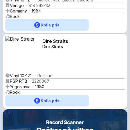
Vertigo
818 243-1Q
Germany
1984
Rock
Kolla pris
Dire Straits
Dire Straits
Vinyl 10-12''
Reissue
PGP RTB
2220067
Yugoslavia
1980
Rock
Kolla pris