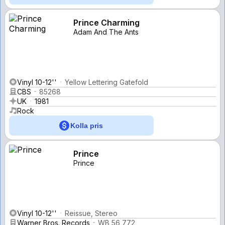
Prince Charming
Adam And The Ants
Vinyl 10-12''
Yellow Lettering Gatefold
CBS
85268
UK
1981
Rock
Kolla pris
Prince
Prince
Vinyl 10-12''
Reissue, Stereo
Warner Bros. Records
WB 56 772