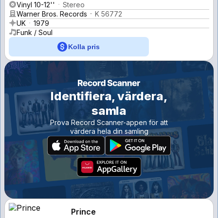
Vinyl 10-12''
Stereo
Warner Bros. Records
K 56772
UK
1979
Funk / Soul
Kolla pris
Identifiera, värdera,
samla
Prova Record Scanner-appen för att
värdera hela din samling
Prince