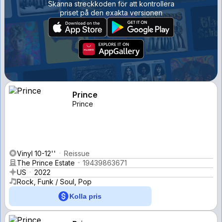
Skanna streckkoden för att kontrollera
priset på den exakta versionen
Prince
Prince
Vinyl 10-12''
Reissue
The Prince Estate
19439863671
US
2022
Rock, Funk / Soul, Pop
Kolla pris