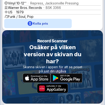
Vinyl 10-12''
Repress, Jacksonville Pressing
Warner Bros. Records
BSK 3366
US
1979
Funk / Soul, Pop
Kolla pris
Osäker på vilken
version av skivan du
har?
Skanna skivan i appen för att se priset
på just din utgåva