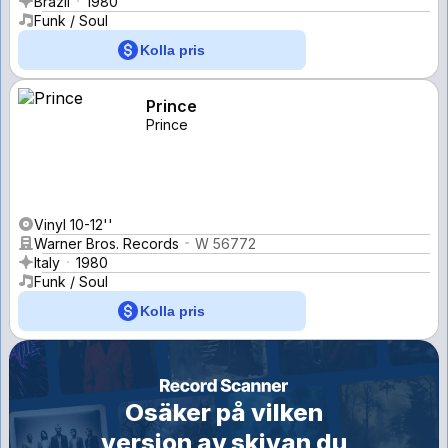
Brazil
1980
Funk / Soul
Kolla pris
Prince
Prince
Vinyl 10-12''
Warner Bros. Records
W 56772
Italy
1980
Funk / Soul
Kolla pris
Osäker på vilken
version av skivan du