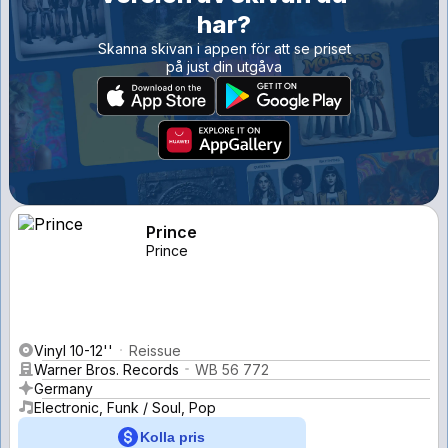
har?
Skanna skivan i appen för att se priset
på just din utgåva
Prince
Prince
Vinyl 10-12''
Reissue
Warner Bros. Records
WB 56 772
Germany
Electronic, Funk / Soul, Pop
Kolla pris