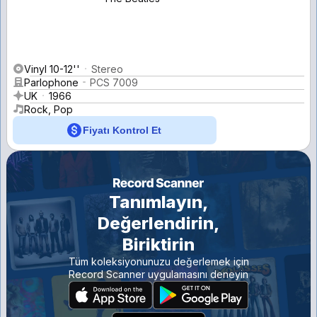
Vinyl 10-12''
Stereo
Parlophone
PCS 7009
UK
1966
Rock, Pop
Fiyatı Kontrol Et
Tanımlayın,
Değerlendirin,
Biriktirin
Tüm koleksiyonunuzu değerlemek için
Record Scanner uygulamasını deneyin