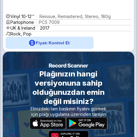
Vinyl 10-12''
Reissue, Remastered, Stereo, 180g
Parlophone
PCS 7009
UK & Ireland
2017
Rock, Pop
Fiyatı Kontrol Et
Plağınızın hangi
versiyonuna sahip
olduğunuzdan emin
değil misiniz?
Elinizdeki tam baskının fiyatını görmek
için plağı uygulama üzerinden tarayın