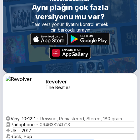
Aynı plağın çok fazla
versiyonu mu var?
Tam versiyonun fiyatını kontrol etmek
için barkodu tarayın
Revolver
The Beatles
Vinyl 10-12''
Reissue, Remastered, Stereo, 180 gram
Parlophone
094638241713
US
2012
Rock, Pop