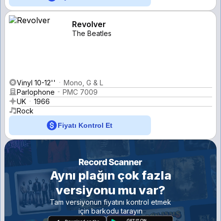
Revolver
The Beatles
Vinyl 10-12''
Mono, G & L
Parlophone
PMC 7009
UK
1966
Rock
Fiyatı Kontrol Et
Aynı plağın çok fazla
versiyonu mu var?
Tam versiyonun fiyatını kontrol etmek
için barkodu tarayın