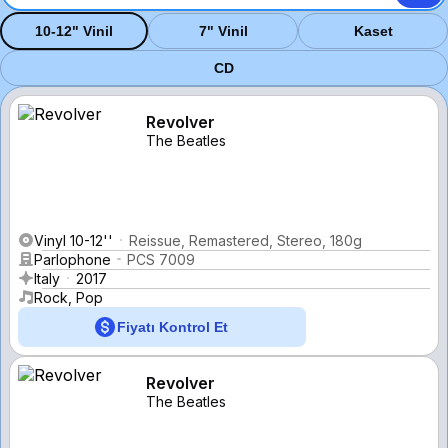
10-12" Vinil
7" Vinil
Kaset
CD
Revolver
The Beatles
Vinyl 10-12''
Reissue, Remastered, Stereo, 180g
Parlophone
PCS 7009
Italy
2017
Rock, Pop
Fiyatı Kontrol Et
Revolver
The Beatles