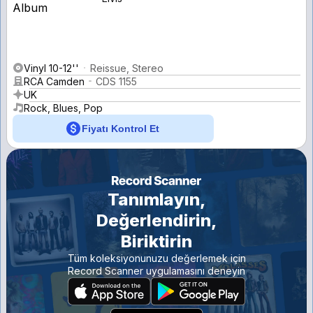
Vinyl 10-12''
Reissue, Stereo
RCA Camden
CDS 1155
UK
Rock, Blues, Pop
Fiyatı Kontrol Et
Tanımlayın,
Değerlendirin,
Biriktirin
Tüm koleksiyonunuzu değerlemek için
Record Scanner uygulamasını deneyin