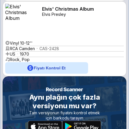
Elvis' Christmas Album
Elvis Presley
Vinyl 10-12''
RCA Camden
CAS-2428
US
1970
Rock, Pop
Fiyatı Kontrol Et
Aynı plağın çok fazla
versiyonu mu var?
Tam versiyonun fiyatını kontrol etmek
için barkodu tarayın