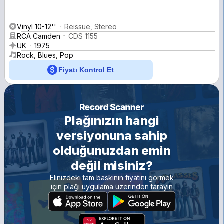
Vinyl 10-12''
Reissue, Stereo
RCA Camden
CDS 1155
UK
1975
Rock, Blues, Pop
Fiyatı Kontrol Et
Plağınızın hangi
versiyonuna sahip
olduğunuzdan emin
değil misiniz?
Elinizdeki tam baskının fiyatını görmek
için plağı uygulama üzerinden tarayın