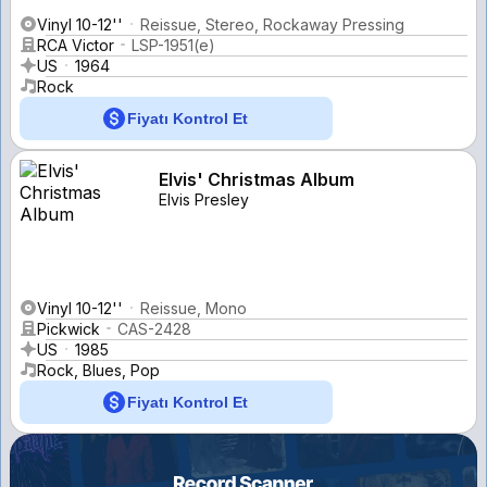
Vinyl 10-12''
Reissue, Stereo, Rockaway Pressing
RCA Victor
LSP-1951(e)
US
1964
Rock
Fiyatı Kontrol Et
Elvis' Christmas Album
Elvis Presley
Vinyl 10-12''
Reissue, Mono
Pickwick
CAS-2428
US
1985
Rock, Blues, Pop
Fiyatı Kontrol Et