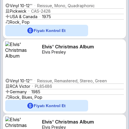
Vinyl 10-12''
Reissue, Mono, Quadraphonic
Pickwick
CAS-2428
USA & Canada
1975
Rock, Pop
Fiyatı Kontrol Et
Elvis' Christmas Album
Elvis Presley
Vinyl 10-12''
Reissue, Remastered, Stereo, Green
RCA Victor
PL85486
Germany
1985
Rock, Blues, Pop
Fiyatı Kontrol Et
Elvis' Christmas Album
Elvis Presley