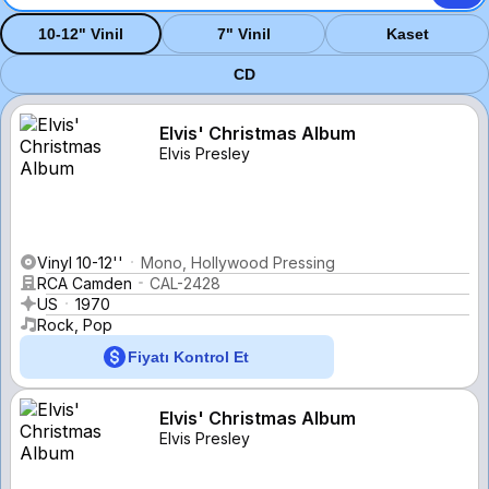
10-12" Vinil
7" Vinil
Kaset
CD
Elvis' Christmas Album
Elvis Presley
Vinyl 10-12''
Mono, Hollywood Pressing
RCA Camden
CAL-2428
US
1970
Rock, Pop
Fiyatı Kontrol Et
Elvis' Christmas Album
Elvis Presley