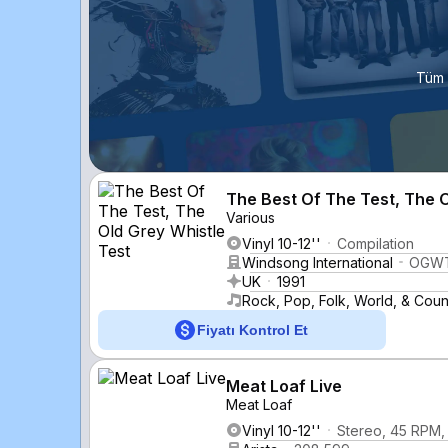
Tüm 
The Best Of The Test, The O
Various
Vinyl 10-12''
Compilation
Windsong International
OGWT
UK
1991
Rock, Pop, Folk, World, & Coun
Fiyatı Kontrol Et
Meat Loaf Live
Meat Loaf
Vinyl 10-12''
Stereo, 45 RPM,