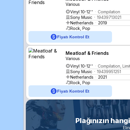
Various
Vinyl 10-12''
Compilation
Sony Music
19439713021
Netherlands
2019
Rock, Pop
Fiyatı Kontrol Et
Meatloaf & Friends
Various
Vinyl 10-12''
Compilation, Limi
Sony Music
19439951251
Netherlands
2021
Rock, Pop
Fiyatı Kontrol Et
Plağınızın hang
Eli