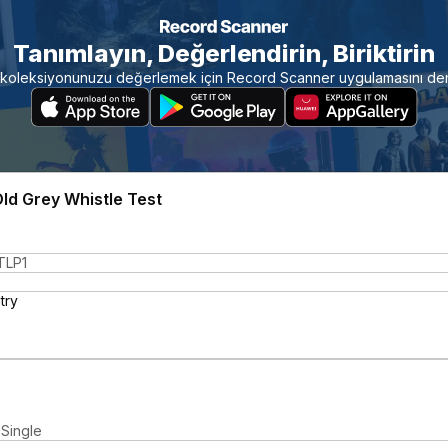
Tanımlayın, Değerlendirin, Biriktirin
koleksiyonunuzu değerlemek için Record Scanner uygulamasını de
ld Grey Whistle Test
LP1
try
 Single