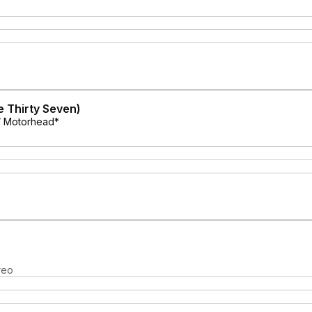
e Thirty Seven)
 / Motorhead*
reo