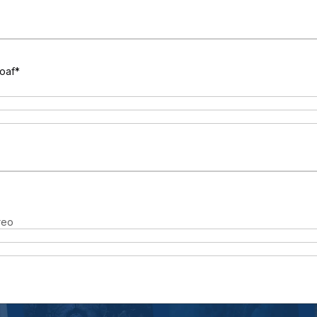
loaf*
reo