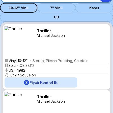
10-12" Vinil
7" Vinil
Kaset
CD
Thriller
Michael Jackson
Vinyl 10-12''
Stereo, Pitman Pressing, Gatefold
Epic
QE 38112
US
1982
Funk / Soul, Pop
Fiyatı Kontrol Et
Thriller
Michael Jackson