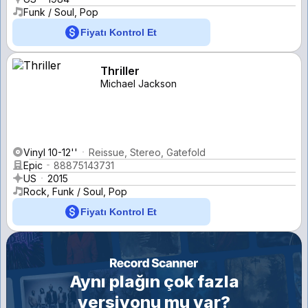
Funk / Soul, Pop
Fiyatı Kontrol Et
Thriller
Michael Jackson
Vinyl 10-12''
Reissue, Stereo, Gatefold
Epic
88875143731
US
2015
Rock, Funk / Soul, Pop
Fiyatı Kontrol Et
Aynı plağın çok fazla
versiyonu mu var?