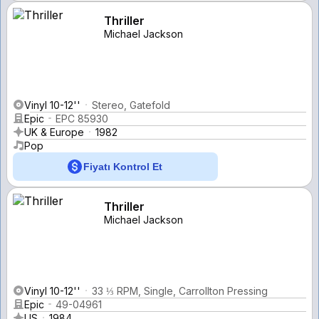
Thriller
Michael Jackson
Vinyl 10-12''
Stereo, Gatefold
Epic
EPC 85930
UK & Europe
1982
Pop
Fiyatı Kontrol Et
Thriller
Michael Jackson
Vinyl 10-12''
33 ⅓ RPM, Single, Carrollton Pressing
Epic
49-04961
US
1984