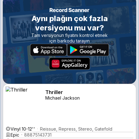
Aynı plağın çok fazla
versiyonu mu var?
Tam versiyonun fiyatını kontrol etmek
için barkodu tarayın
Thriller
Michael Jackson
Vinyl 10-12''
Reissue, Repress, Stereo, Gatefold
Epic
88875143731