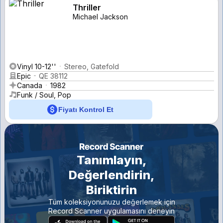
Thriller
Michael Jackson
Vinyl 10-12''
Stereo, Gatefold
Epic
QE 38112
Canada
1982
Funk / Soul, Pop
Fiyatı Kontrol Et
Tanımlayın,
Değerlendirin,
Biriktirin
Tüm koleksiyonunuzu değerlemek için
Record Scanner uygulamasını deneyin