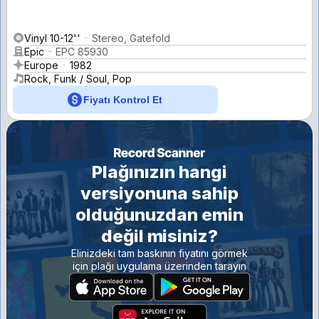
Vinyl 10-12''
Stereo, Gatefold
Epic
EPC 85930
Europe
1982
Rock, Funk / Soul, Pop
Fiyatı Kontrol Et
Plağınızın hangi
versiyonuna sahip
olduğunuzdan emin
değil misiniz?
Elinizdeki tam baskının fiyatını görmek
için plağı uygulama üzerinden tarayın