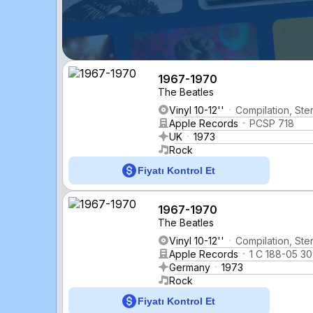
1967-1970
The Beatles
Vinyl 10-12''
Compilation, Ste
Apple Records
PCSP 718
UK
1973
Rock
Fiyatı Kontrol Et
1967-1970
The Beatles
Vinyl 10-12''
Compilation, Ste
Apple Records
1 C 188-05 30
Germany
1973
Rock
Fiyatı Kontrol Et