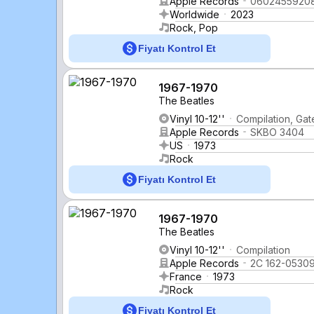
Apple Records
0602455920
Worldwide
2023
Rock, Pop
Fiyatı Kontrol Et
1967-1970
The Beatles
Vinyl 10-12''
Compilation, Gat
Apple Records
SKBO 3404
US
1973
Rock
Fiyatı Kontrol Et
1967-1970
The Beatles
Vinyl 10-12''
Compilation
Apple Records
2C 162-05309
France
1973
Rock
Fiyatı Kontrol Et