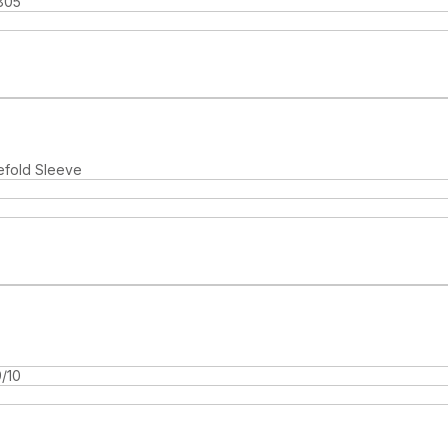
805
efold Sleeve
/10