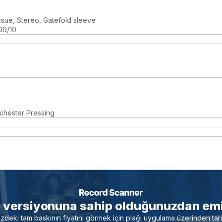
ssue, Stereo, Gatefold sleeve
09/10
chester Pressing
i versiyonuna sahip olduğunuzdan emi
nizdeki tam baskının fiyatını görmek için plağı uygulama üzerinden tar