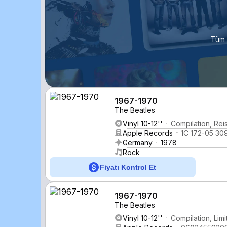
Tüm 
1967-1970
The Beatles
Vinyl 10-12''
Compilation, Rei
Apple Records
1C 172-05 30
Germany
1978
Rock
Fiyatı Kontrol Et
1967-1970
The Beatles
Vinyl 10-12''
Compilation, Lim