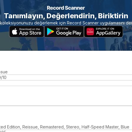
Tanımlayın, Değerlendirin, Biriktirin
koleksiyonunuzu değerlemek için Record Scanner uygulamasını de
ssue
9/10
ited Edition, Reissue, Remastered, Stereo, Half-Speed Master, Blue