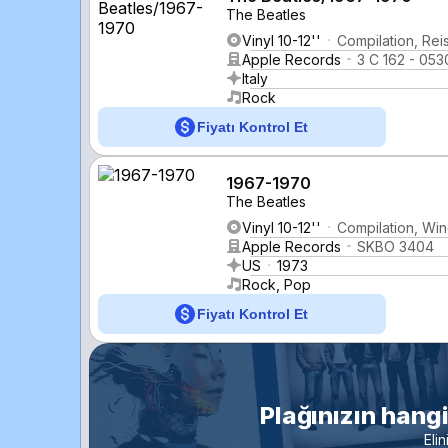
The Beatles
Vinyl 10-12''
Compilation, Rei
Apple Records
3 C 162 - 053
Italy
Rock
Fiyatı Kontrol Et
1967-1970
The Beatles
Vinyl 10-12''
Compilation, Win
Apple Records
SKBO 3404
US
1973
Rock, Pop
Fiyatı Kontrol Et
Plağınızın hang
Eli