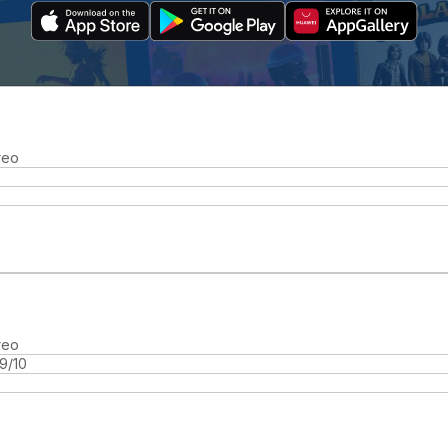
reo
reo
9/10