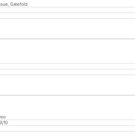
ssue, Gatefold
reo
9/10