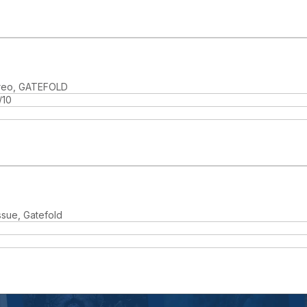
ereo, GATEFOLD
/10
ssue, Gatefold