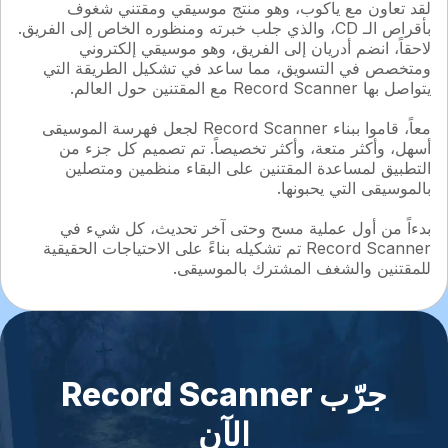
لقد تعاون مع ياكوب، وهو منتج موسيقي ومقتني شغوف
بأقراص الـ CD، والذي جلب خبرته ومنظوره الخاص إلى الفريق.
لاحقاً، انضم أدريان إلى الفريق، وهو موسيقي إلكتروني
ومتخصص في التسويق، مما ساعد في تشكيل الطريقة التي
يتواصل بها Record Scanner مع المقتنين حول العالم.
معاً، قاموا ببناء Record Scanner لجعل فهرسة الموسيقى
أسهل، وأكثر متعة، وأكثر تخصيصاً. تم تصميم كل جزء من
التطبيق لمساعدة المقتنين على البقاء منظمين ومتصلين
بالموسيقى التي يحبونها.
بدءاً من أول عملية مسح وحتى آخر تحديث، كل شيء في
Record Scanner تم تشكيله بناءً على الاحتياجات الحقيقية
للمقتنين والشغف المشترك بالموسيقى.
جرّب Record Scanner
الآن