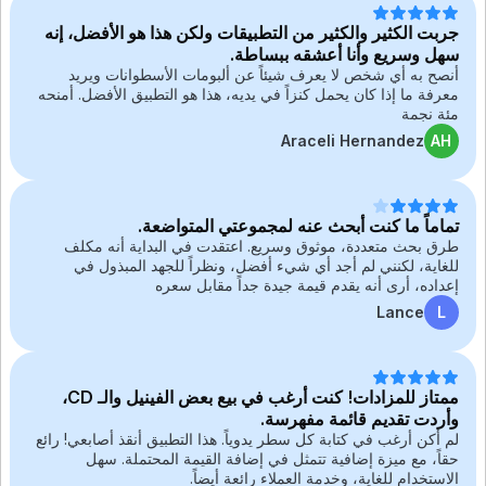
جربت الكثير والكثير من التطبيقات ولكن هذا هو الأفضل، إنه
سهل وسريع وأنا أعشقه ببساطة.
أنصح به أي شخص لا يعرف شيئاً عن ألبومات الأسطوانات ويريد
معرفة ما إذا كان يحمل كنزاً في يديه، هذا هو التطبيق الأفضل. أمنحه
مئة نجمة
Araceli Hernandez
AH
تماماً ما كنت أبحث عنه لمجموعتي المتواضعة.
طرق بحث متعددة، موثوق وسريع. اعتقدت في البداية أنه مكلف
للغاية، لكنني لم أجد أي شيء أفضل، ونظراً للجهد المبذول في
إعداده، أرى أنه يقدم قيمة جيدة جداً مقابل سعره
Lance
L
ممتاز للمزادات! كنت أرغب في بيع بعض الفينيل والـ CD،
وأردت تقديم قائمة مفهرسة.
لم أكن أرغب في كتابة كل سطر يدوياً. هذا التطبيق أنقذ أصابعي! رائع
حقاً، مع ميزة إضافية تتمثل في إضافة القيمة المحتملة. سهل
الاستخدام للغاية، وخدمة العملاء رائعة أيضاً.