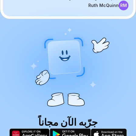
Ruth McQuinn
RM
جرّبه الآن مجاناً