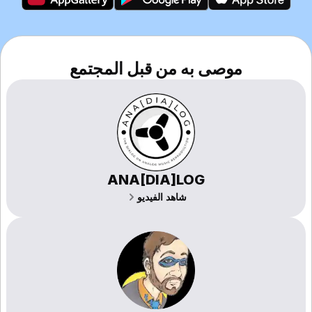
موصى به من قبل المجتمع
ANA[DIA]LOG
شاهد الفيديو