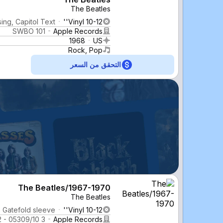
The Beatles
ing, Capitol Text
Vinyl 10-12''
SWBO 101
Apple Records
1968
US
Rock, Pop
التحقق من السعر
The Beatles/1967-1970
The Beatles
, Gatefold sleeve
Vinyl 10-12''
3 C 162 - 05309/10
Apple Records