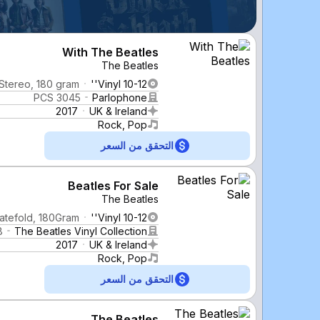
With The Beatles
The Beatles
Stereo, 180 gram
Vinyl 10-12''
PCS 3045
Parlophone
2017
UK & Ireland
Rock, Pop
التحقق من السعر
Beatles For Sale
The Beatles
atefold, 180Gram.
Vinyl 10-12''
8
The Beatles Vinyl Collection
2017
UK & Ireland
Rock, Pop
التحقق من السعر
The Beatles