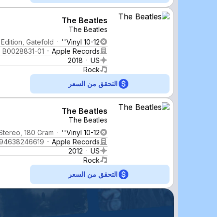
The Beatles
The Beatles
Edition, Gatefold
Vinyl 10-12''
B0028831-01
Apple Records
2018
US
Rock
التحقق من السعر
The Beatles
The Beatles
Stereo, 180 Gram
Vinyl 10-12''
94638246619
Apple Records
2012
US
Rock
التحقق من السعر