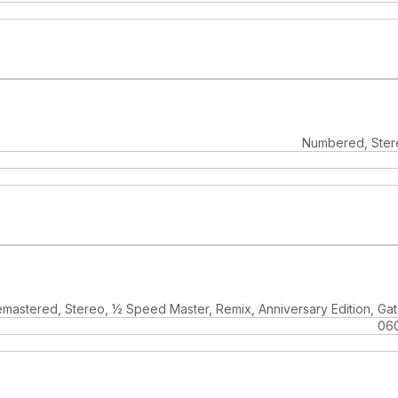
Numbered, Stere
emastered, Stereo, ½ Speed Master, Remix, Anniversary Edition, Ga
06