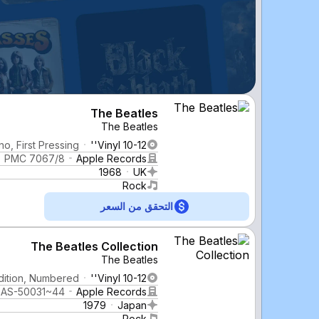
The Beatles
The Beatles
o, First Pressing
Vinyl 10-12''
PMC 7067/8
Apple Records
1968
UK
Rock
التحقق من السعر
The Beatles Collection
The Beatles
Edition, Numbered
Vinyl 10-12''
EAS-50031~44
Apple Records
1979
Japan
Rock