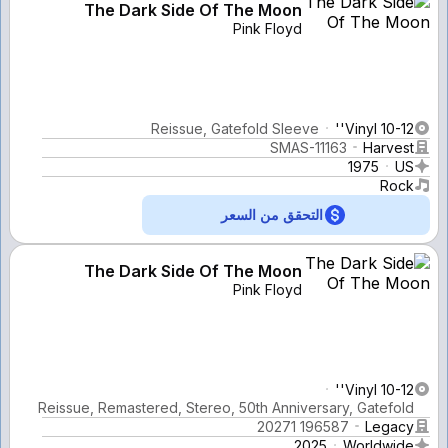
The Dark Side Of The Moon
Pink Floyd
Reissue, Gatefold Sleeve
Vinyl 10-12''
SMAS-11163
Harvest
1975
US
Rock
التحقق من السعر
The Dark Side Of The Moon
Pink Floyd
Vinyl 10-12''
Reissue, Remastered, Stereo, 50th Anniversary, Gatefold
196587 20271
Legacy
2025
Worldwide