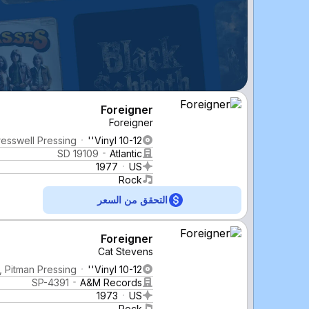
Foreigner
Foreigner
resswell Pressing
Vinyl 10-12''
SD 19109
Atlantic
1977
US
Rock
التحقق من السعر
Foreigner
Cat Stevens
, Pitman Pressing
Vinyl 10-12''
SP-4391
A&M Records
1973
US
Rock