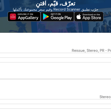
تعرّف، قيّم، اقتنِ
جرّب تطبيق Record Scanner وقيم سعر مجموعتك بأكملها
Reissue, Stereo, PR - P
Stereo