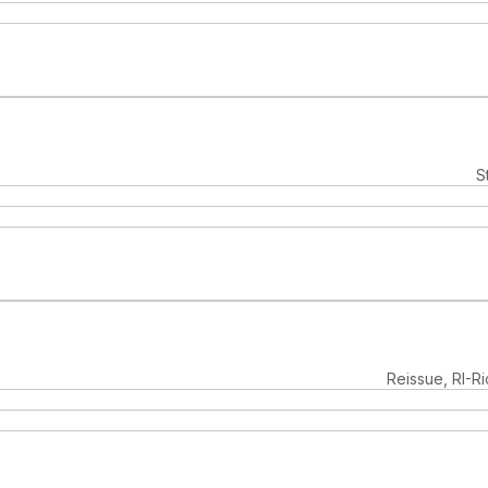
S
Reissue, RI-R