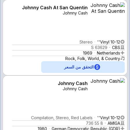
Johnny Cash At San Quentin
Johnny Cash
Stereo
Vinyl 10-12''
S 63629
CBS
1969
Netherlands
Rock, Folk, World, & Country
التحقق من السعر
Johnny Cash
Johnny Cash
Compilation, Stereo, Red Labels
Vinyl 10-12''
8 55 736
AMIGA
1980
German Democratic Republic (GDR)