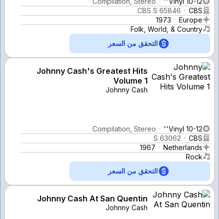
Compilation, Stereo
Vinyl 10-12''
CBS S 65846
CBS
1973
Europe
Folk, World, & Country
التحقق من السعر
Johnny Cash's Greatest Hits
Volume 1
Johnny Cash
Compilation, Stereo
Vinyl 10-12''
S 63062
CBS
1967
Netherlands
Rock
التحقق من السعر
Johnny Cash At San Quentin
Johnny Cash