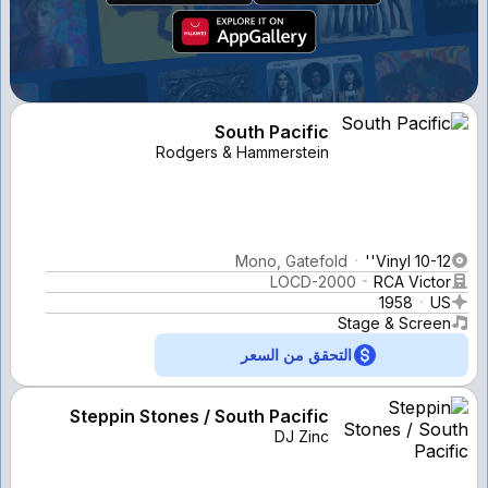
South Pacific
Rodgers & Hammerstein
Mono, Gatefold
Vinyl 10-12''
LOCD-2000
RCA Victor
1958
US
Stage & Screen
التحقق من السعر
Steppin Stones / South Pacific
DJ Zinc