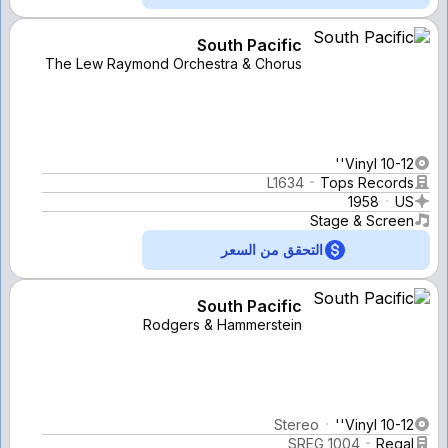
South Pacific
The Lew Raymond Orchestra & Chorus
Vinyl 10-12''
L1634
Tops Records
1958
US
Stage & Screen
التحقق من السعر
South Pacific
Rodgers & Hammerstein
Stereo
Vinyl 10-12''
SREG 1004
Regal