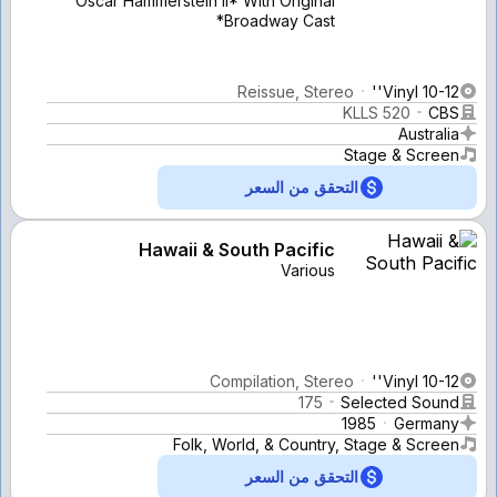
Oscar Hammerstein II* With Original
Broadway Cast*
Reissue, Stereo
Vinyl 10-12''
KLLS 520
CBS
Australia
Stage & Screen
التحقق من السعر
Hawaii & South Pacific
Various
Compilation, Stereo
Vinyl 10-12''
175
Selected Sound
1985
Germany
Folk, World, & Country, Stage & Screen
التحقق من السعر