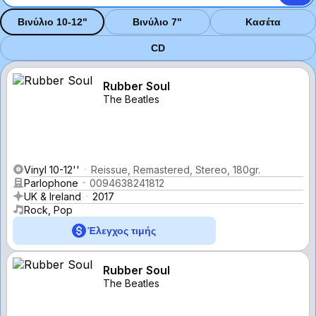
Βινύλιο 10-12"
Βινύλιο 7"
Κασέτα
CD
Rubber Soul
The Beatles
Vinyl 10-12''
Reissue, Remastered, Stereo, 180gr.
Parlophone
0094638241812
UK & Ireland
2017
Rock, Pop
Έλεγχος τιμής
Rubber Soul
The Beatles