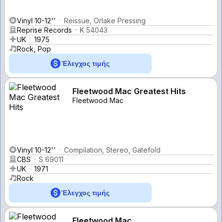
Vinyl 10-12''
Reissue, Orlake Pressing
Reprise Records
K 54043
UK
1975
Rock, Pop
Έλεγχος τιμής
Fleetwood Mac Greatest Hits
Fleetwood Mac
Vinyl 10-12''
Compilation, Stereo, Gatefold
CBS
S 69011
UK
1971
Rock
Έλεγχος τιμής
Fleetwood Mac