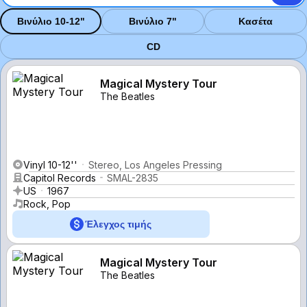
Βινύλιο 10-12"
Βινύλιο 7"
Κασέτα
CD
Magical Mystery Tour
The Beatles
Vinyl 10-12''
Stereo, Los Angeles Pressing
Capitol Records
SMAL-2835
US
1967
Rock, Pop
Έλεγχος τιμής
Magical Mystery Tour
The Beatles