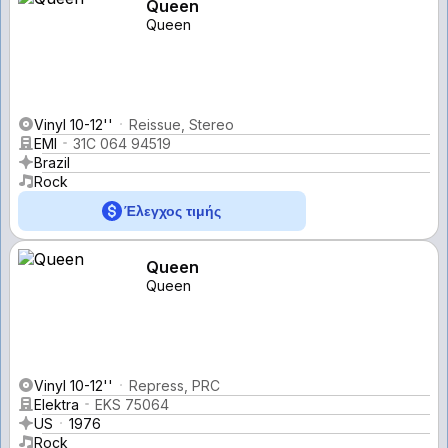
Queen
Queen
Vinyl 10-12''
Reissue, Stereo
EMI
31C 064 94519
Brazil
Rock
Έλεγχος τιμής
Queen
Queen
Vinyl 10-12''
Repress, PRC
Elektra
EKS 75064
US
1976
Rock