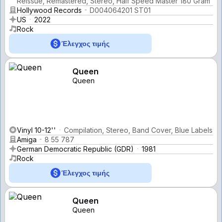
Reissue, Remastered, Stereo, Half Speed Master 180 Gram
Hollywood Records
D004064201 ST01
US
2022
Rock
Έλεγχος τιμής
Queen
Queen
Vinyl 10-12''
Compilation, Stereo, Band Cover, Blue Labels
Amiga
8 55 787
German Democratic Republic (GDR)
1981
Rock
Έλεγχος τιμής
Queen
Queen