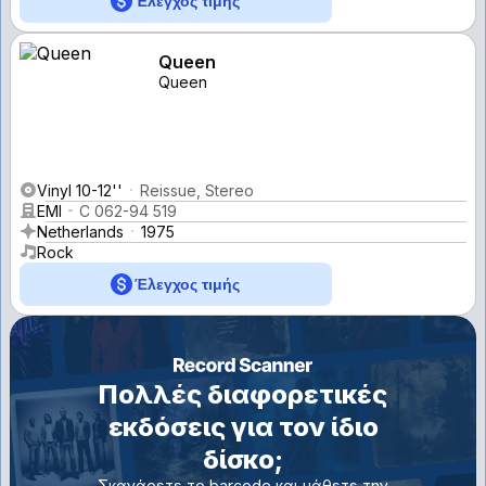
Έλεγχος τιμής
Queen
Queen
Vinyl 10-12''
Reissue, Stereo
EMI
C 062-94 519
Netherlands
1975
Rock
Έλεγχος τιμής
Πολλές διαφορετικές
εκδόσεις για τον ίδιο
δίσκο;
Σκανάρετε το barcode και μάθετε την