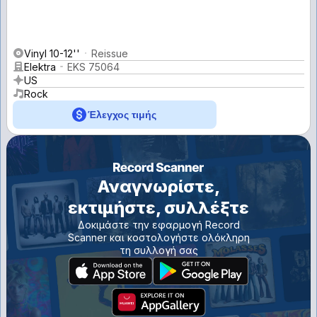
Vinyl 10-12''
Reissue
Elektra
EKS 75064
US
Rock
Έλεγχος τιμής
Αναγνωρίστε,
εκτιμήστε, συλλέξτε
Δοκιμάστε την εφαρμογή Record
Scanner και κοστολογήστε ολόκληρη
τη συλλογή σας