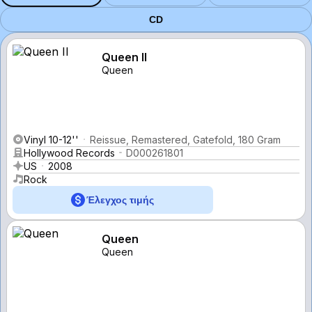
CD
Queen II
Queen
Vinyl 10-12''
Reissue, Remastered, Gatefold, 180 Gram
Hollywood Records
D000261801
US
2008
Rock
Έλεγχος τιμής
Queen
Queen