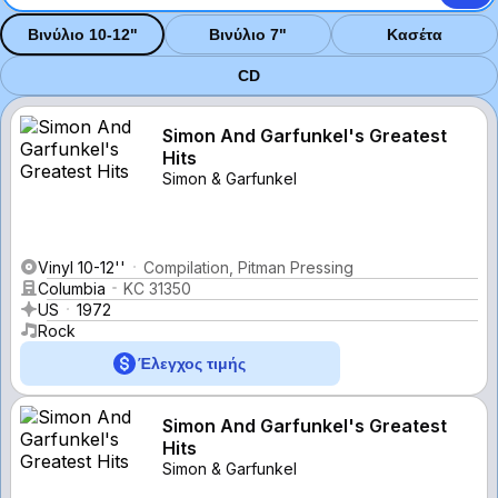
Βινύλιο 10-12"
Βινύλιο 7"
Κασέτα
CD
Simon And Garfunkel's Greatest
Hits
Simon & Garfunkel
Vinyl 10-12''
Compilation, Pitman Pressing
Columbia
KC 31350
US
1972
Rock
Έλεγχος τιμής
Simon And Garfunkel's Greatest
Hits
Simon & Garfunkel