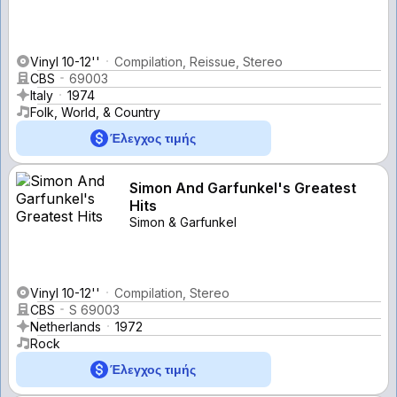
Vinyl 10-12''
Compilation, Reissue, Stereo
CBS
69003
Italy
1974
Folk, World, & Country
Έλεγχος τιμής
Simon And Garfunkel's Greatest
Hits
Simon & Garfunkel
Vinyl 10-12''
Compilation, Stereo
CBS
S 69003
Netherlands
1972
Rock
Έλεγχος τιμής