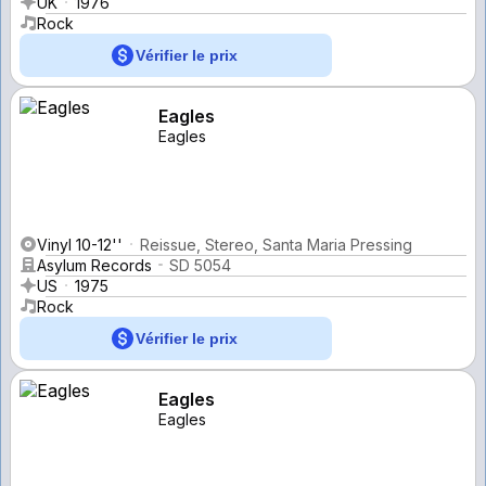
UK
1976
Rock
Vérifier le prix
Eagles
Eagles
Vinyl 10-12''
Reissue, Stereo, Santa Maria Pressing
Asylum Records
SD 5054
US
1975
Rock
Vérifier le prix
Eagles
Eagles