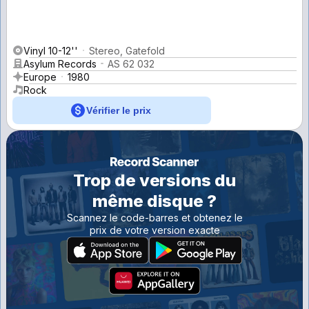
Vinyl 10-12''
Stereo, Gatefold
Asylum Records
AS 62 032
Europe
1980
Rock
Vérifier le prix
Trop de versions du
même disque ?
Scannez le code-barres et obtenez le
prix de votre version exacte