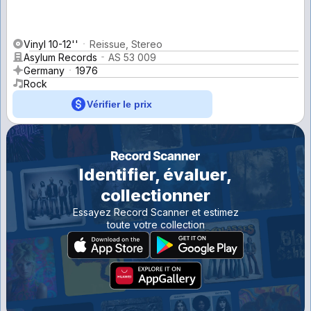
Vinyl 10-12''
Reissue, Stereo
Asylum Records
AS 53 009
Germany
1976
Rock
Vérifier le prix
Identifier, évaluer,
collectionner
Essayez Record Scanner et estimez
toute votre collection