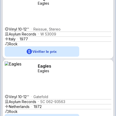
Eagles
Vinyl 10-12''
Reissue, Stereo
Asylum Records
W 53009
Italy
1977
Rock
Vérifier le prix
Eagles
Eagles
Vinyl 10-12''
Gatefold
Asylum Records
5C 062-93563
Netherlands
1972
Rock