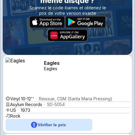
même disque ?
Scannez le code-barres et obtenez le
prix de votre version exacte
Eagles
Eagles
Vinyl 10-12''
Reissue, CSM (Santa Maria Pressing)
Asylum Records
SD-5054
US
1973
Rock
Vérifier le prix