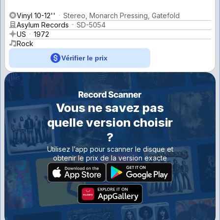
Vinyl 10-12''
Stereo, Monarch Pressing, Gatefold
Asylum Records
SD-5054
US
1972
Rock
Vérifier le prix
Vous ne savez pas
quelle version choisir
?
Utilisez l’app pour scanner le disque et
obtenir le prix de la version exacte