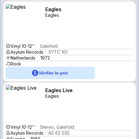
Eagles
Eagles
Vinyl 10-12''
Gatefold
Asylum Records
SYTC 101
Netherlands
1972
Rock
Vérifier le prix
Eagles Live
Eagles
Vinyl 10-12''
Stereo, Gatefold
Asylum Records
AS 62 032
Europe
1980