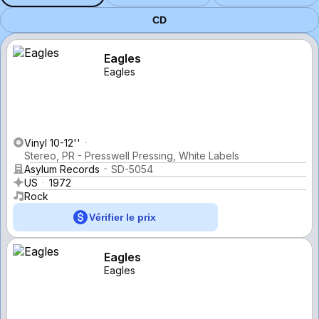
CD
Eagles
Eagles
Vinyl 10-12''
Stereo, PR - Presswell Pressing, White Labels
Asylum Records
SD-5054
US
1972
Rock
Vérifier le prix
Eagles
Eagles