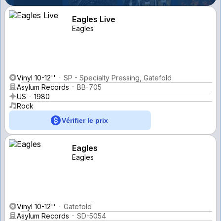
Eagles Live
Eagles
Vinyl 10-12''
SP - Specialty Pressing, Gatefold
Asylum Records
BB-705
US
1980
Rock
Vérifier le prix
Eagles
Eagles
Vinyl 10-12''
Gatefold
Asylum Records
SD-5054