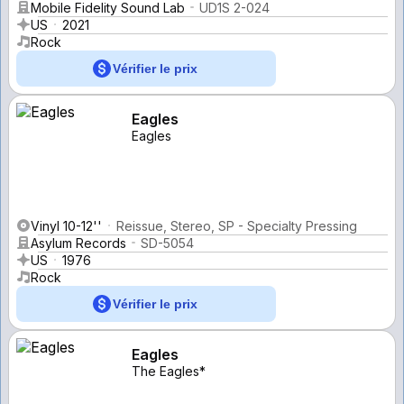
Mobile Fidelity Sound Lab
UD1S 2-024
US
2021
Rock
Vérifier le prix
Eagles
Eagles
Vinyl 10-12''
Reissue, Stereo, SP - Specialty Pressing
Asylum Records
SD-5054
US
1976
Rock
Vérifier le prix
Eagles
The Eagles*