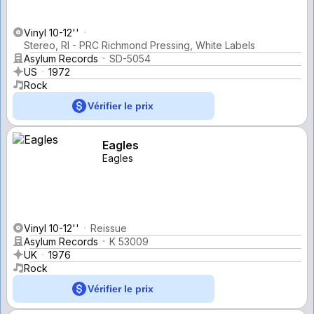
Vinyl 10-12''
Stereo, RI - PRC Richmond Pressing, White Labels
Asylum Records
SD-5054
US
1972
Rock
Vérifier le prix
Eagles
Eagles
Vinyl 10-12''
Reissue
Asylum Records
K 53009
UK
1976
Rock
Vérifier le prix