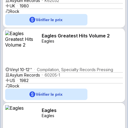
Asylum Records
K62032
UK
1980
Rock
Vérifier le prix
Eagles Greatest Hits Volume 2
Eagles
Vinyl 10-12''
Compilation, Specialty Records Pressing
Asylum Records
60205-1
US
1982
Rock
Vérifier le prix
Eagles
Eagles