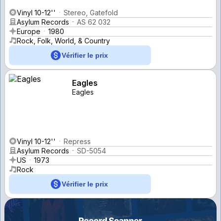
Vinyl 10-12''
Stereo, Gatefold
Asylum Records
AS 62 032
Europe
1980
Rock, Folk, World, & Country
Vérifier le prix
Eagles
Eagles
Vinyl 10-12''
Repress
Asylum Records
SD-5054
US
1973
Rock
Vérifier le prix