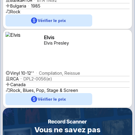
Балкантон
ВТА 11492
Bulgaria
1985
Rock
Vérifier le prix
Elvis
Elvis Presley
Vinyl 10-12''
Compilation, Reissue
RCA
DPL2-0056(e)
Canada
Rock, Blues, Pop, Stage & Screen
Vérifier le prix
Vous ne savez pas