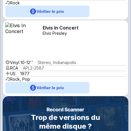
Rock
Vérifier le prix
Elvis In Concert
Elvis Presley
Vinyl 10-12''
Stereo, Indianapolis
RCA
APL2-2587
US
1977
Rock, Pop
Vérifier le prix
Trop de versions du
même disque ?