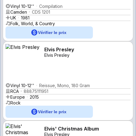
Vinyl 10-12''
Compilation
Camden
CDS 1201
UK
1981
Folk, World, & Country
Vérifier le prix
Elvis Presley
Elvis Presley
Vinyl 10-12''
Reissue, Mono, 180 Gram
RCA
88875111951
Europe
2015
Rock
Vérifier le prix
Elvis' Christmas Album
Elvis Presley