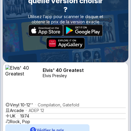
quelle version choisir
?
Utilisez l’app pour scanner le disque et
obtenir le prix de la version exacte
Elvis' 40 Greatest
Elvis Presley
Vinyl 10-12''
Compilation, Gatefold
Arcade
ADEP 12
UK
1974
Rock, Pop
Vérifier le prix