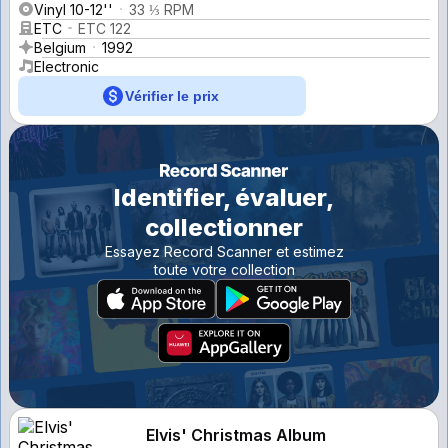
Vinyl 10-12''
33 ⅓ RPM
ETC
ETC 122
Belgium
1992
Electronic
Vérifier le prix
Identifier, évaluer,
collectionner
Essayez Record Scanner et estimez
toute votre collection
Elvis' Christmas Album