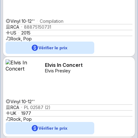
Vinyl 10-12''
Compilation
RCA
88875150731
US
2015
Rock, Pop
Vérifier le prix
Elvis In Concert
Elvis Presley
Vinyl 10-12''
RCA
PL 02587 (2)
UK
1977
Rock, Pop
Vérifier le prix