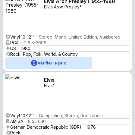
Elvis Aron Presley (1955-1980
Elvis Aron Presley*
Vinyl 10-12''
Stereo, Mono, Limited Edition, Numbered
RCA
CPL8-3699
US
1980
Rock, Pop, Folk, World, & Country
Vérifier le prix
Elvis
Elvis*
Vinyl 10-12''
Compilation, Stereo, Red Labels
AMIGA
8 55 630
German Democratic Republic (GDR)
1978
Rock