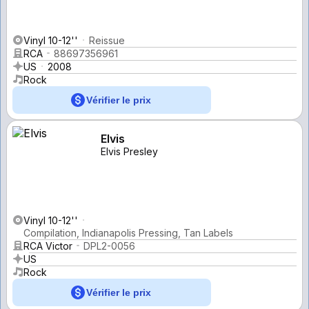
Vinyl 10-12''
Reissue
RCA
88697356961
US
2008
Rock
Vérifier le prix
Elvis
Elvis Presley
Vinyl 10-12''
Compilation, Indianapolis Pressing, Tan Labels
RCA Victor
DPL2-0056
US
Rock
Vérifier le prix