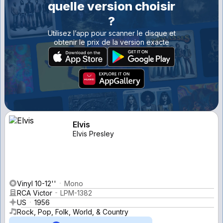
quelle version choisir
?
Utilisez l’app pour scanner le disque et
obtenir le prix de la version exacte
Elvis
Elvis Presley
Vinyl 10-12''
Mono
RCA Victor
LPM-1382
US
1956
Rock, Pop, Folk, World, & Country