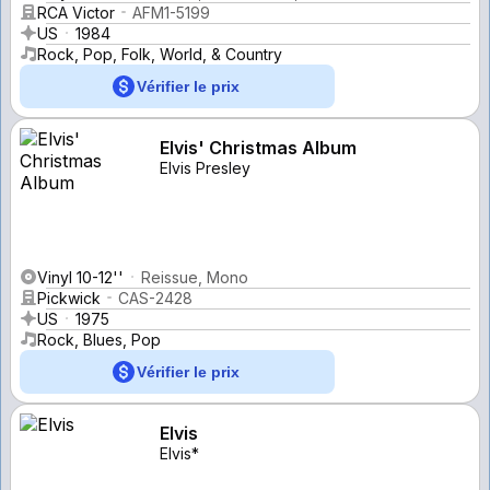
RCA Victor
AFM1-5199
US
1984
Rock, Pop, Folk, World, & Country
Vérifier le prix
Elvis' Christmas Album
Elvis Presley
Vinyl 10-12''
Reissue, Mono
Pickwick
CAS-2428
US
1975
Rock, Blues, Pop
Vérifier le prix
Elvis
Elvis*