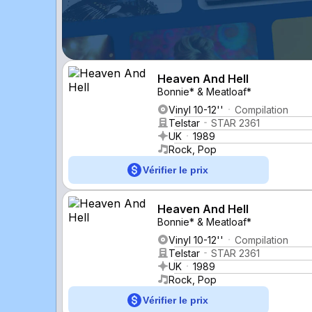
Heaven And Hell
Bonnie* & Meatloaf*
Vinyl 10-12''
Compilation
Telstar
STAR 2361
UK
1989
Rock, Pop
Vérifier le prix
Heaven And Hell
Bonnie* & Meatloaf*
Vinyl 10-12''
Compilation
Telstar
STAR 2361
UK
1989
Rock, Pop
Vérifier le prix