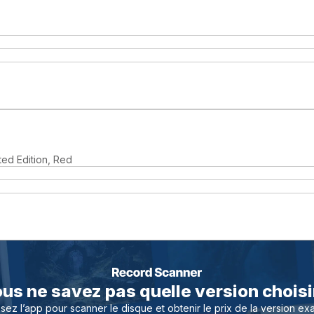
ted Edition, Red
us ne savez pas quelle version choisi
lisez l’app pour scanner le disque et obtenir le prix de la version ex