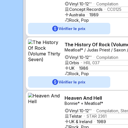
Vinyl 10-12''
Compilation
Concept Records
CC0125
Australia
1989
Rock, Pop
Vérifier le prix
The History Of Rock (Volum
Meatloaf* / Judas Priest / Saxon
Vinyl 10-12''
Compilation
Orbis
HRL 037
UK
1986
Rock, Pop
Vérifier le prix
Heaven And Hell
Bonnie* + Meatloaf*
Vinyl 10-12''
Compilation, Ste
Telstar
STAR 2361
UK & Ireland
1989
Rock, Pop