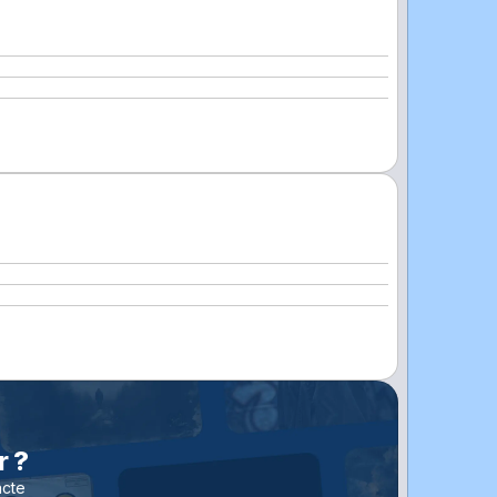
r ?
acte