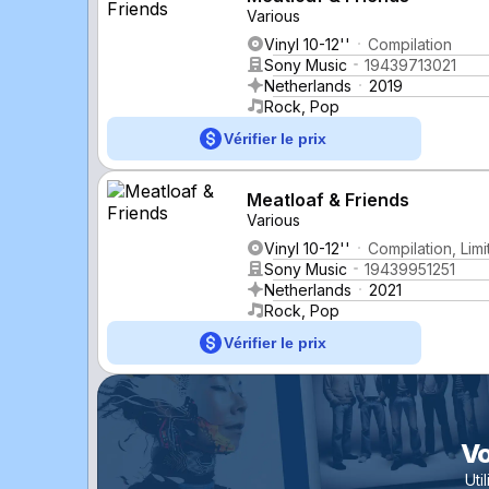
Various
Vinyl 10-12''
Compilation
Sony Music
19439713021
Netherlands
2019
Rock, Pop
Vérifier le prix
Meatloaf & Friends
Various
Vinyl 10-12''
Compilation, Limi
Sony Music
19439951251
Netherlands
2021
Rock, Pop
Vérifier le prix
Vo
Uti