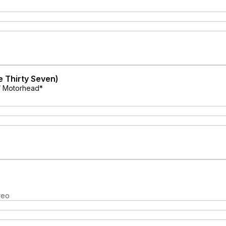
e Thirty Seven)
 / Motorhead*
reo