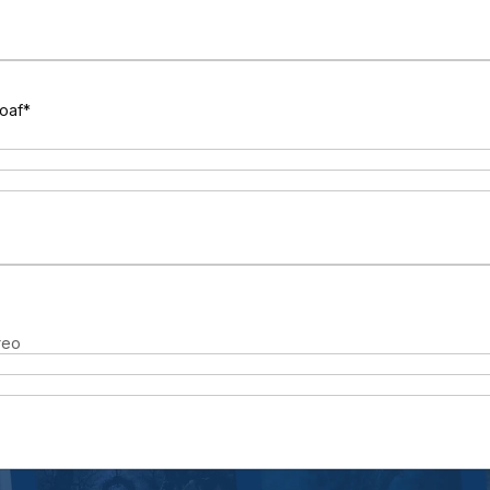
loaf*
reo