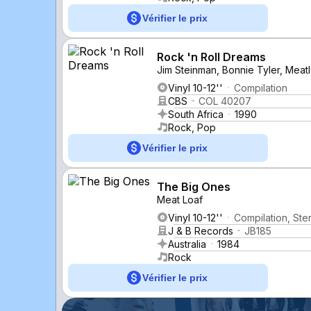
Vérifier le prix
Rock 'n Roll Dreams
Jim Steinman, Bonnie Tyler, Meat
Vinyl 10-12''
Compilation
CBS
COL 40207
South Africa
1990
Rock, Pop
Vérifier le prix
The Big Ones
Meat Loaf
Vinyl 10-12''
Compilation, Ste
J & B Records
JB185
Australia
1984
Rock
Vérifier le prix