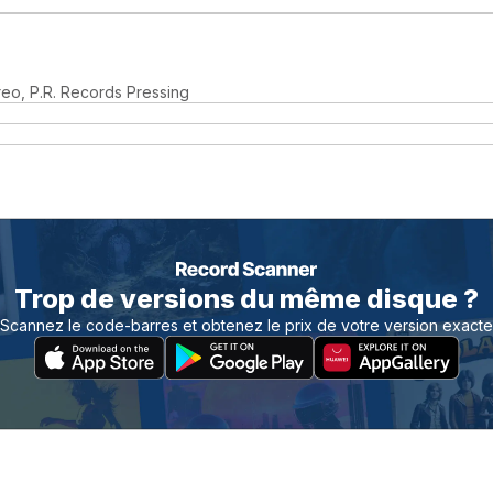
reo, P.R. Records Pressing
Trop de versions du même disque ?
Scannez le code-barres et obtenez le prix de votre version exacte