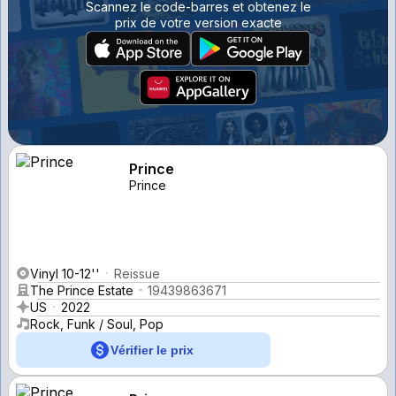
Scannez le code-barres et obtenez le
prix de votre version exacte
Prince
Prince
Vinyl 10-12''
Reissue
The Prince Estate
19439863671
US
2022
Rock, Funk / Soul, Pop
Vérifier le prix