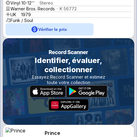
Vinyl 10-12''
Stereo
Warner Bros. Records
K 56772
UK
1979
Funk / Soul
Vérifier le prix
Identifier, évaluer,
collectionner
Essayez Record Scanner et estimez
toute votre collection
Prince