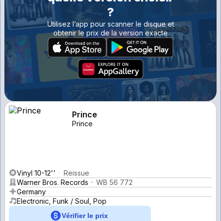
?
Utilisez l’app pour scanner le disque et
obtenir le prix de la version exacte
Prince
Prince
Vinyl 10-12''
Reissue
Warner Bros. Records
WB 56 772
Germany
Electronic, Funk / Soul, Pop
Vérifier le prix