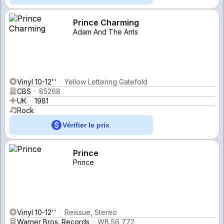
Prince Charming
Adam And The Ants
Vinyl 10-12''
Yellow Lettering Gatefold
CBS
85268
UK
1981
Rock
Vérifier le prix
Prince
Prince
Vinyl 10-12''
Reissue, Stereo
Warner Bros. Records
WB 56 772