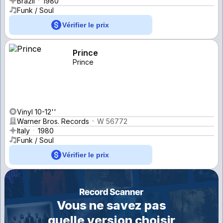
Brazil
1980
Funk / Soul
Vérifier le prix
Prince
Prince
Vinyl 10-12''
Warner Bros. Records
W 56772
Italy
1980
Funk / Soul
Vérifier le prix
Vous ne savez pas
quelle version choisir