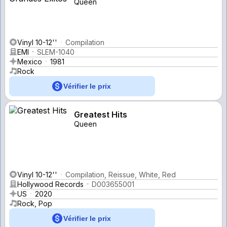
Queen
Vinyl 10-12''
Compilation
EMI
SLEM-1040
Mexico
1981
Rock
Vérifier le prix
Greatest Hits
Queen
Vinyl 10-12''
Compilation, Reissue, White, Red
Hollywood Records
D003655001
US
2020
Rock, Pop
Vérifier le prix