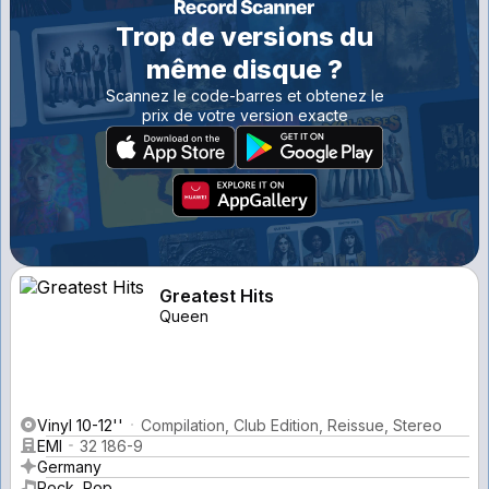
Trop de versions du
même disque ?
Scannez le code-barres et obtenez le
prix de votre version exacte
Greatest Hits
Queen
Vinyl 10-12''
Compilation, Club Edition, Reissue, Stereo
EMI
32 186-9
Germany
Rock, Pop