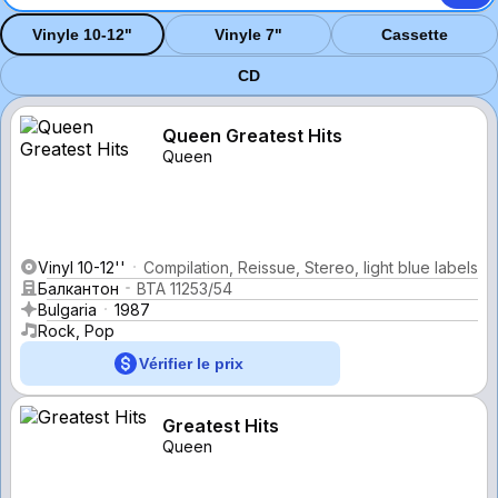
Vinyle 10-12"
Vinyle 7"
Cassette
CD
Queen Greatest Hits
Queen
Vinyl 10-12''
Compilation, Reissue, Stereo, light blue labels
Балкантон
ВТА 11253/54
Bulgaria
1987
Rock, Pop
Vérifier le prix
Greatest Hits
Queen