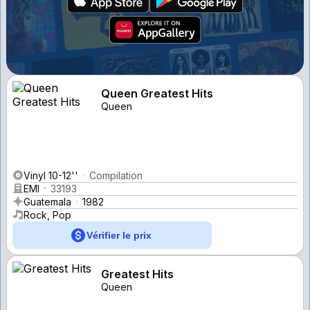
Queen Greatest Hits
Queen
Vinyl 10-12''
Compilation
EMI
33193
Guatemala
1982
Rock, Pop
Vérifier le prix
Greatest Hits
Queen