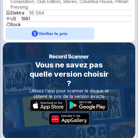
Compilation, Club Edition, Stereo, Columbia House, Pitman
Pressing
Elektra
5E-564
US
1981
Rock
Vérifier le prix
Vous ne savez pas
quelle version choisir
?
Utilisez l’app pour scanner le disque et
obtenir le prix de la version exacte