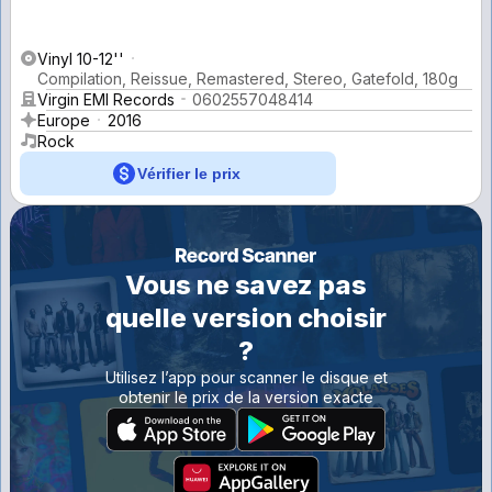
Vinyl 10-12''
Compilation, Reissue, Remastered, Stereo, Gatefold, 180g
Virgin EMI Records
0602557048414
Europe
2016
Rock
Vérifier le prix
Vous ne savez pas
quelle version choisir
?
Utilisez l’app pour scanner le disque et
obtenir le prix de la version exacte