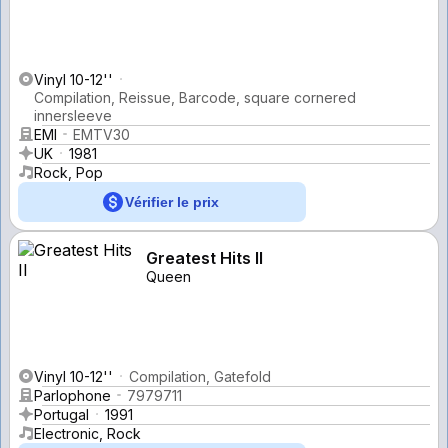
Vinyl 10-12''
Compilation, Reissue, Barcode, square cornered
innersleeve
EMI
EMTV30
UK
1981
Rock, Pop
Vérifier le prix
Greatest Hits II
Queen
Vinyl 10-12''
Compilation, Gatefold
Parlophone
7979711
Portugal
1991
Electronic, Rock