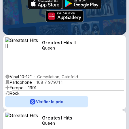
Greatest Hits II
Queen
Vinyl 10-12''
Compilation, Gatefold
Parlophone
168 7 97971 1
Europe
1991
Rock
Vérifier le prix
Greatest Hits
Queen