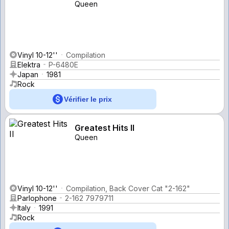
Queen
Vinyl 10-12''
Compilation
Elektra
P-6480E
Japan
1981
Rock
Vérifier le prix
Greatest Hits II
Queen
Vinyl 10-12''
Compilation, Back Cover Cat "2-162"
Parlophone
2-162 7979711
Italy
1991
Rock