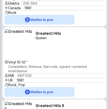
Elektra
X5E-564
Canada
1981
Rock
Vérifier le prix
Greatest Hits
Queen
Vinyl 10-12''
Compilation, Reissue, Barcode, square cornered
innersleeve
EMI
EMTV30
UK
1981
Rock, Pop
Vérifier le prix
Greatest Hits II